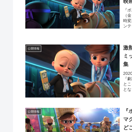
映画
『ボ
（金
時変
ンテ
激
公開情報
ミ
集
20
『劇
とこ
とな
『
公開情報
マ
ど