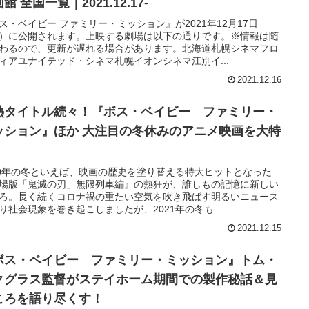
館 全国一覧｜2021.12.17-
ス・ベイビー ファミリー・ミッション』が2021年12月17日
）に公開されます。上映する劇場は以下の通りです。※情報は随
わるので、更新が遅れる場合があります。北海道札幌シネマフロ
ィアユナイテッド・シネマ札幌イオンシネマ江別イ...
2021.12.16
熱タイトル続々！『ボス・ベイビー ファミリー・
ッション』ほか 大注目の冬休みのアニメ映画を大特
20年の冬といえば、映画の歴史を塗り替える特大ヒットとなった
場版「鬼滅の刃」無限列車編』の熱狂が、誰しもの記憶に新しい
ろ。長く続くコロナ禍の重たい空気を吹き飛ばす明るいニュース
り社会現象を巻き起こしましたが、2021年の冬も...
2021.12.15
ボス・ベイビー ファミリー・ミッション』トム・
クグラス監督がステイホーム期間での製作秘話＆見
ころを語り尽くす！