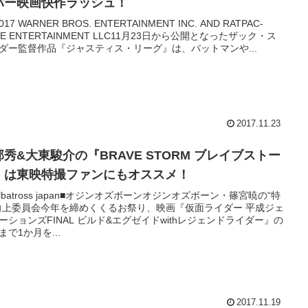
バー映画快作ラッシュ！
2017 WARNER BROS. ENTERTAINMENT INC. AND RATPAC-
NE ENTERTAINMENT LLC11月23日から公開となったザック・ス
ダー監督作品『ジャスティス・リーグ』は、バットマンや...
2017.11.23
部秀&大東駿介の『BRAVE STORM ブレイブストー
』は東映特撮ファンにもオススメ！
)albatross japan■オジンオズボーンオジンオズボーン・篠宮暁の“特
向上委員会今年を締めくくるお祭り、映画『仮面ライダー 平成ジェ
ーションズFINAL ビルド&エグゼイドwithレジェンドライダー』の
まで1か月を...
2017.11.19