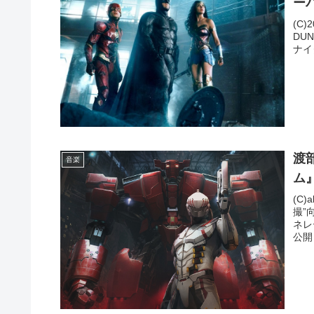
ー
(C)
DU
ナイ
渡
音楽
ム
(C
撮”
ネレ
公開