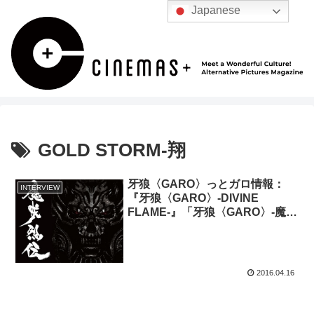
Japanese
GOLD STORM-翔
牙狼〈GARO〉っとガロ情報：
INTERVIEW
『牙狼〈GARO〉-DIVINE
FLAME-』「牙狼〈GARO〉-魔戒
烈伝-」
2016.04.16