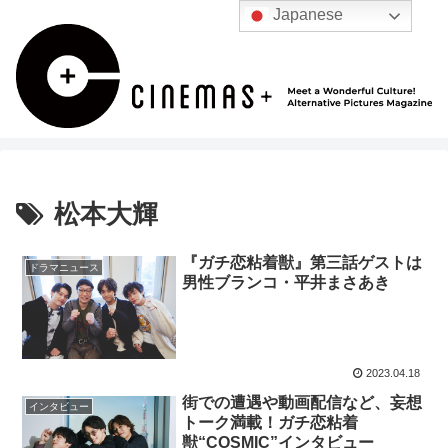
Japanese
松本大輝
『ガチ恋粘着獣』第三話ゲストは
ドラマニュース
男性ブランコ・平井まさあき
2023.04.18
街での遭遇や動画配信など、妄想
インタビュー
トーク満載！ガチ恋粘着
獣“COSMIC”インタビュー