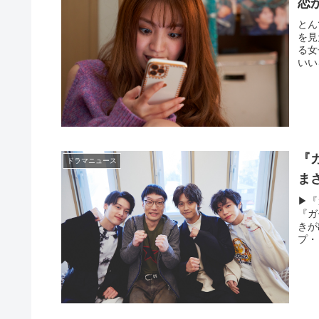
恋
とん
を見
る女
いい
『
ドラマニュース
ま
▶︎
『ガ
きが
プ・