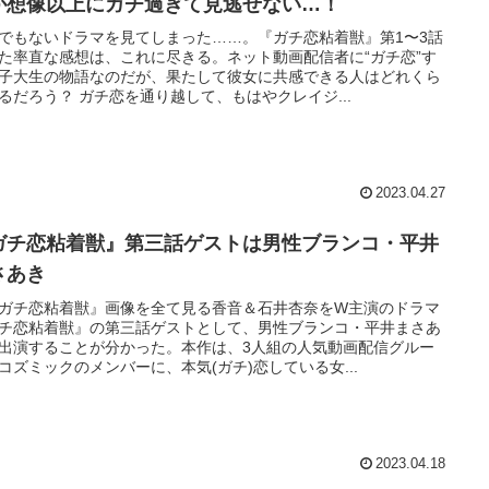
が想像以上にガチ過ぎて見逃せない…！
でもないドラマを見てしまった……。『ガチ恋粘着獣』第1〜3話
た率直な感想は、これに尽きる。ネット動画配信者に“ガチ恋”す
子大生の物語なのだが、果たして彼女に共感できる人はどれくら
るだろう？ ガチ恋を通り越して、もはやクレイジ...
2023.04.27
ガチ恋粘着獣』第三話ゲストは男性ブランコ・平井
さあき
『ガチ恋粘着獣』画像を全て見る香音＆石井杏奈をW主演のドラマ
チ恋粘着獣』の第三話ゲストとして、男性ブランコ・平井まさあ
出演することが分かった。本作は、3人組の人気動画配信グルー
コズミックのメンバーに、本気(ガチ)恋している女...
2023.04.18