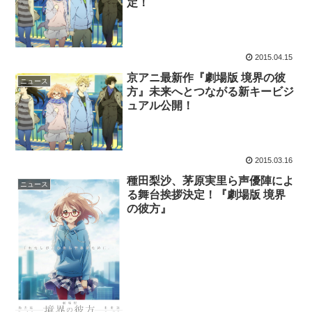
定！
2015.04.15
京アニ最新作『劇場版 境界の彼
ニュース
方』未来へとつながる新キービジ
ュアル公開！
2015.03.16
種田梨沙、茅原実里ら声優陣によ
ニュース
る舞台挨拶決定！『劇場版 境界
の彼方』