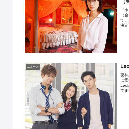
（
『ホ
（金
て、
決定
L
ニュース
夜神
に愛
Le
てま