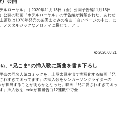
金）公開
テルローヤル』｜2020年11月13日（金）公開予告編11月13日
）公開の映画『ホテルローヤル』の予告編が解禁された。あわせ
主題歌は1978年発売の柴田まゆみの名曲「白いページの中に」に
。ノスタルジックなメロディに乗せて、ア...
2020.08.21
eola、“兄こま”の挿入歌に新曲を書き下ろし
里奈の同名人気コミックを、土屋太鳳主演で実写化する映画『兄
されすぎて困ってます』の挿入歌をシンガーソングライターの
olaが担当することが明らかとなった。映画『兄に愛されすぎて困っ
す』挿入歌をLeolaが担当告白12連敗中で全...