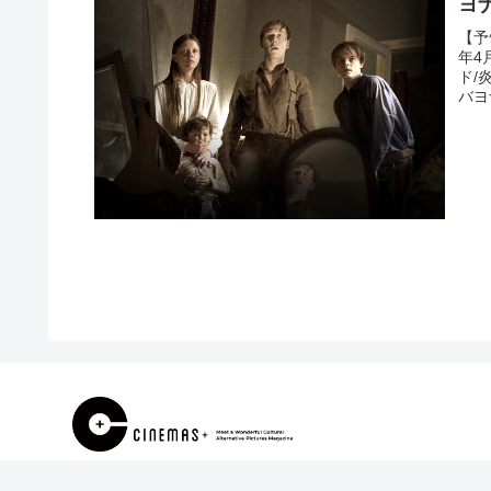
ヨ
【予
年4
ド/
バヨ