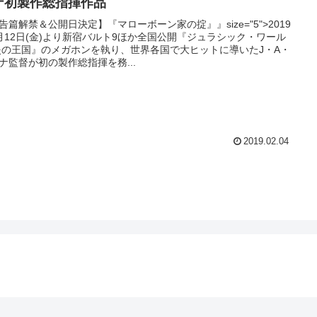
ナ初製作総指揮作品
告篇解禁＆公開日決定】『マローボーン家の掟』』size="5">2019
月12日(金)より新宿バルト9ほか全国公開『ジュラシック・ワール
炎の王国』のメガホンを執り、世界各国で大ヒットに導いたJ・A・
ナ監督が初の製作総指揮を務...
2019.02.04