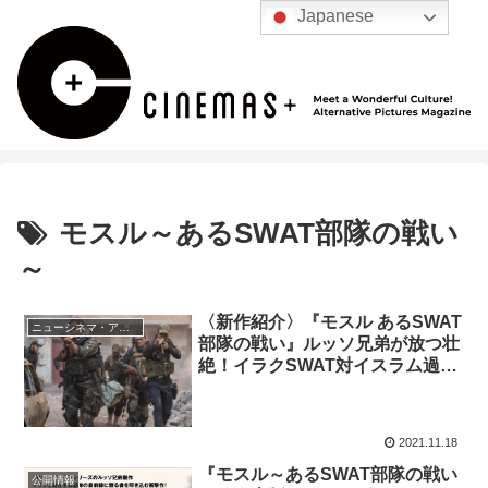
Japanese
モスル～あるSWAT部隊の戦い
～
〈新作紹介〉『モスル あるSWAT
ニューシネマ・アナリティクス
部隊の戦い』ルッソ兄弟が放つ壮
絶！イラクSWAT対イスラム過激
派の抗争から浮かび上がってくる
もの
2021.11.18
『モスル～あるSWAT部隊の戦い
公開情報