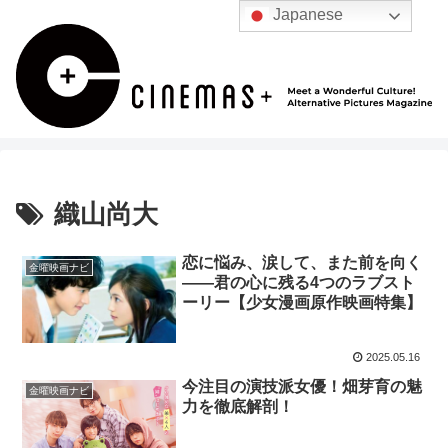
Japanese
織山尚大
恋に悩み、涙して、また前を向く
金曜映画ナビ
――君の心に残る4つのラブスト
ーリー【少女漫画原作映画特集】
2025.05.16
今注目の演技派女優！畑芽育の魅
金曜映画ナビ
力を徹底解剖！