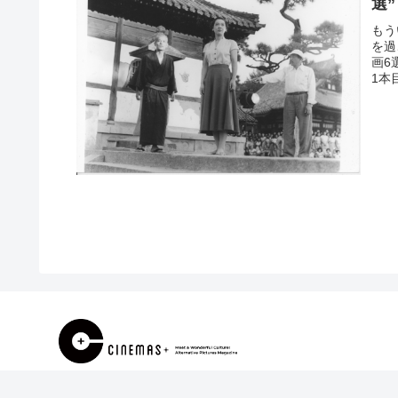
選”
もう
を過
画6
1本