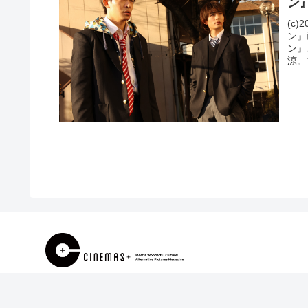
ン』
(c
ン』
ン』
涼。