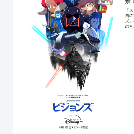
禁
「ス
自の
ズ』
のそ