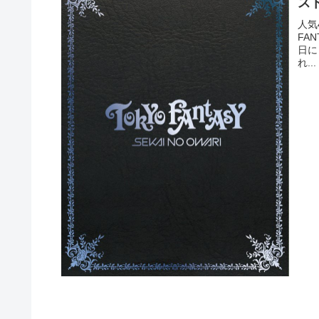
ス
人気
FAN
日に
れ...