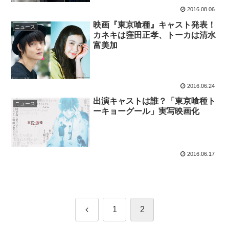
2016.08.06
映画『東京喰種』キャスト発表！
ニュース
カネキは窪田正孝、トーカは清水
富美加
2016.06.24
出演キャストは誰？「東京喰種ト
ニュース
ーキョーグール」実写映画化
2016.06.17
前
1
2