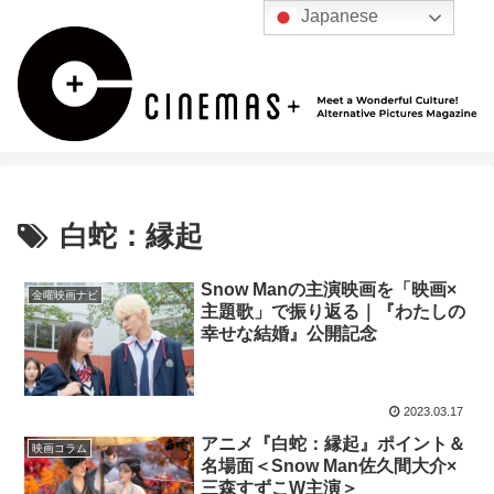
Japanese
白蛇：縁起
Snow Manの主演映画を「映画×
金曜映画ナビ
主題歌」で振り返る｜『わたしの
幸せな結婚』公開記念
2023.03.17
アニメ『白蛇：縁起』ポイント＆
映画コラム
名場面＜Snow Man佐久間大介×
三森すずこW主演＞