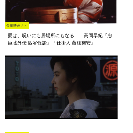
金曜映画ナビ
愛は、呪いにも居場所にもなる――高岡早紀『忠
臣蔵外伝 四谷怪談』『仕掛人 藤枝梅安』