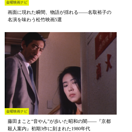
金曜映画ナビ
画面に現れた瞬間、物語が揺れる――名取裕子の
名演を味わう松竹映画5選
金曜映画ナビ
藤田まこと“音やん”が歩いた昭和の闇――『京都
殺人案内』初期3作に刻まれた1980年代