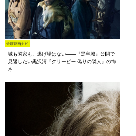
金曜映画ナビ
城も隣家も、逃げ場はない――『黒牢城』公開で
見返したい黒沢清『クリーピー 偽りの隣人』の怖
さ