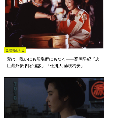
金曜映画ナビ
愛は、呪いにも居場所にもなる――高岡早紀『忠
臣蔵外伝 四谷怪談』『仕掛人 藤枝梅安』