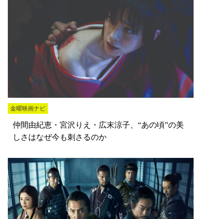
金曜映画ナビ
仲間由紀恵・宮沢りえ・広末涼子、“あの頃”の美
しさはなぜ今も刺さるのか