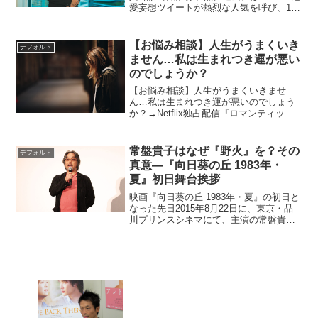
愛妄想ツイートが熱烈な人気を呼び、14
万人以上のSNSフォロワーを有する小説
家・ライターのカツセマサヒコ。自身の
経験をベースにした初の小説『明け方の
【お悩み相談】人生がうまくいき
デフォルト
若者たち』が実...
ません…私は生まれつき運が悪い
のでしょうか？
【お悩み相談】人生がうまくいきませ
ん…私は生まれつき運が悪いのでしょう
か？→Netflix独占配信『ロマンティック
じゃない?』を観ましょう！主演は『バチ
ェロレッテ あの子が結婚するなんて!』
『ピッチ・パーフェクト』などのレベ
常盤貴子はなぜ『野火』を？その
デフォルト
ル・ウィルソン。...
真意―『向日葵の丘 1983年・
夏』初日舞台挨拶
映画『向日葵の丘 1983年・夏』の初日と
なった先日2015年8月22日に、東京・品
川プリンスシネマにて、主演の常盤貴子
をはじめとする出演キャスト陣と、太田
隆文監督が登壇する舞台挨拶が行われ
た。日本版『ニュー・シネマ・パラダイ
ス』との呼び声...