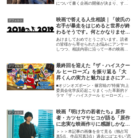
について書く企画の開催が決まり、すぐ
に頭に思い浮かんだのが、『スタンド・
バイ・ミー』だった。ありきたりだよな
ぁと思って、少し回想を続けると、小学
映画で答える人生相談｜「彼氏の
デフォルト
生のときに観たポケットモ...
右手が暴走をはじめると世界が終
わるそうです。何とかなりません
か？」
あけましておめでとうございます。読者
の皆様から寄せられたお悩みにアンサー
しつつ、相談内容に沿って一本の映画を
処方する当コラム。送られてきた悩みは
すべてが捏造のため、「よかった！ 辛
い悩みを抱えた人はいなかったんだ！」
最終回を迎えた『ザ・ハイスクー
デフォルト
と胸をなでおろしつつ、牽...
ル ヒーローズ』を振り返る「大
昇くんの実力と魅力はまさにアカ
にふさわしいもの」
■オジンオズボーン・篠宮暁の“特撮”向上
委員会化学反応起こりまくった革新的ド
ラマ『ザ・ハイスクール ヒーローズ』全
8話が昨日完結しました。お疲れ様でし
た。スーパー戦隊最終回恒例の、マスク
なし素面アクションもきっちり踏襲。東
映画『明け方の若者たち』原作
デフォルト
映特撮とジャニーズ...
者・カツセマサヒコが語る「原作
に忠実な映画作りに感謝しかな
い」
＞＞＞本記事の画像を全て見る（独占写
真5点、作品写真3点）過去には“エモい”恋