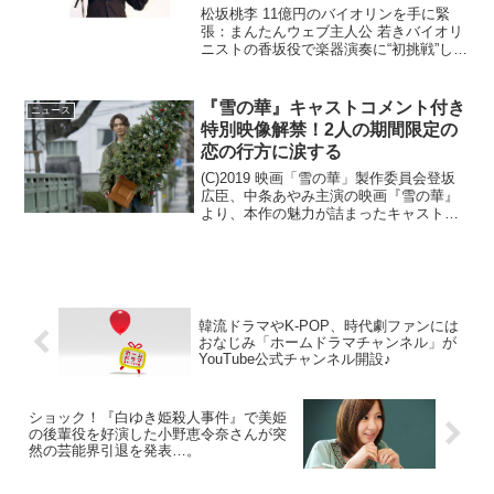
演奏 披露♪
松坂桃李 11億円のバイオリンを手に緊
張：まんたんウェブ主人公 若きバイオリ
ニストの香坂役で楽器演奏に“初挑戦”した
松坂さんは、オファーを受けて「最初は
『耳をすませば』の天沢聖司くんみたい
でカッコいいな」と余裕があったそうで
『雪の華』キャストコメント付き
ニュース
すが、いざ撮影が...
特別映像解禁！2人の期間限定の
恋の行方に涙する
(C)2019 映画「雪の華」製作委員会登坂
広臣、中条あやみ主演の映画『雪の華』
より、本作の魅力が詰まったキャストコ
メント付き特別映像が解禁された。中島
美嘉のエモーショナルな歌声と、歌詞の
普遍的な世界観、2003年に大ヒットし数
えきれないほ...
韓流ドラマやK-POP、時代劇ファンには
おなじみ「ホームドラマチャンネル」が
YouTube公式チャンネル開設♪
ショック！『白ゆき姫殺人事件』で美姫
の後輩役を好演した小野恵令奈さんが突
然の芸能界引退を発表…。