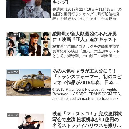
キング】
先週末（2017年11月18日〜11月19日）の
全国映画興行ランキング（興行通信社発
表）の詳細をお届けします。全国映画興
行ランキング1位（↑）『IT／イット “そ
れ”が見えたら、終わり。』2位（↓）
『HiGH&LOW THE MOVIE 3...
綾野剛が新人類最凶の不死身男
ニュース
に！映画『亜人』追加キャスト
桜井画門の同名コミックを佐藤健主演で
実写化する映画『亜人』の追加キャスト
として、綾野剛、玉山鉄二、城田優、千
葉雄大、川栄李奈らが出演することが明
らかとなった。新人類最凶の不死身男に
綾野剛！映画『亜人』追加キャスト2017
あの人気キャラが主人公に？！
ニュース
年東京。病の妹を救う...
『トランスフォーマー』初のスピ
ンオフ作品が2019年春、日本公
開決定
© 2018 Paramount Pictures. All Rights
Reserved. HASBRO, TRANSFORMERS,
and all related characters are trademarks
of Hasbr...
映画『マエストロ！』完成披露試
ニュース
写会で主演 松坂桃李が11億円の
名器ストラディバリウスを操り生