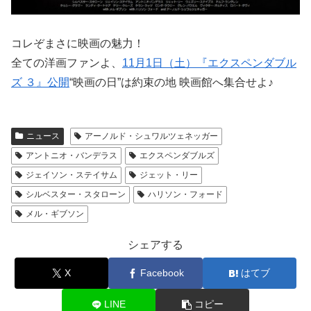
コレぞまさに映画の魅力！
全ての洋画ファンよ、
11月1日（土）『エクスペンダブル
ズ ３』公開
“映画の日”は約束の地 映画館へ集合せよ♪
ニュース
アーノルド・シュワルツェネッガー
アントニオ・バンデラス
エクスペンダブルズ
ジェイソン・ステイサム
ジェット・リー
シルベスター・スタローン
ハリソン・フォード
メル・ギブソン
シェアする
X
Facebook
はてブ
LINE
コピー