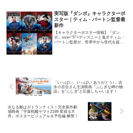
紙で連載スタートし今年10月に満65周年
を迎える。それに合わせ、記念グッズが
全国の郵便局で数量限定発売される。発
実写版『ダンボ』キャラクターポ
ニュース
売され...
スター｜ティム・バートン監督最
新作
【キャラクターポスター情報】『ダン
ボ』size="5">ディズニーと鬼才ティム・
バートン監督が、世界中から世代を超え
愛され続ける名作『ダンボ』を奇跡の実
写映画化した、全世界注目の最新作『ダ
ンボ』（3月29日(金)公開）。この度、“大
きすぎる...
「いっぱい、いっぱい ありがとう♪」吉
永小百合さん主演映画『ふしぎな岬の物
語』を“ふしぎ”と応援しちゃいます！
次なる敵はガトランティス！完全新作劇
場映画『宇宙戦艦ヤマト2199 星巡る方
舟』ポスタービジュアル＆予告編 解禁！