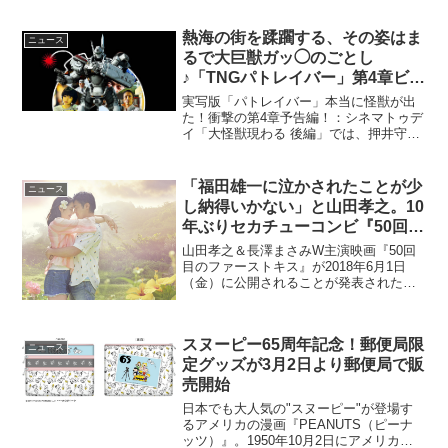
国順次公開イギリスの名匠、マイク・リ
ー監督の最高傑作と呼び声も高い最新作
『ピータールー マンチェスターの悲劇』
熱海の街を蹂躙する、その姿はま
ニュース
よ...
るで大巨獣ガッ◯のごとし
♪「TNGパトレイバー」第4章ビジ
ュアル公開！
実写版「パトレイバー」本当に怪獣が出
た！衝撃の第4章予告編！：シネマトゥデ
イ「大怪獣現わる 後編」では、押井守総
監督も「どうせみんな出ないと思ってた
でしょ？ だから出るッて言ったでし
ょ。今どき特撮であることが素晴らし
「福田雄一に泣かされたことが少
ニュース
い」と語ったとおり、たし...
し納得いかない」と山田孝之。10
年ぶりセカチューコンビ『50回目
のファーストキス』
山田孝之＆長澤まさみW主演映画『50回
目のファーストキス』が2018年6月1日
（金）に公開されることが発表された。
このニュースのポイント・「セカチュ
ー」ブームを巻き起こしたふたりの10年
ぶりの共演・『50回目のファーストキ
スヌーピー65周年記念！郵便局限
ス』は2018年6...
ニュース
定グッズが3月2日より郵便局で販
売開始
日本でも大人気の"スヌーピー"が登場す
るアメリカの漫画『PEANUTS（ピーナ
ッツ）』。1950年10月2日にアメリカの7