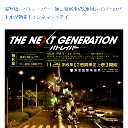
実写版「パトレイバー」遂に警察用VS.軍用レイバーのバ
トルが勃発！：シネマトゥデイ