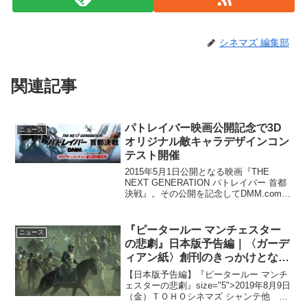
シネマズ 編集部
関連記事
パトレイバー映画公開記念で3D
ニュース
オリジナル敵キャラデザインコン
テスト開催
2015年5月1日公開となる映画『THE
NEXT GENERATION パトレイバー 首都
決戦』。その公開を記念してDMM.comが
パトレイバーのオリジナル敵キャラクタ
ー3Dデザインコンテストを開始した同キ
ャンペーンは、同作品からインスパ...
『ピータールー マンチェスター
ニュース
の悲劇』日本版予告編｜〈ガーデ
ィアン紙〉創刊のきっかけとなっ
た悲劇の物語
【日本版予告編】『ピータールー マンチ
ェスターの悲劇』size="5">2019年8月9日
（金）ＴＯＨＯシネマズ シャンテ他 全