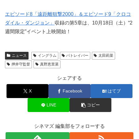
エピソード8「遠距離狙撃2000」＆エピソード9「クロコ
ダイル・ダンジョン」
収録の第5章は、10月18日（土）“2
週間限定”イベント上映開始！
ニュース
イングラム
パトレイバー
太田莉菜
押井守監督
真野恵里菜
シェアする
X
Facebook
はてブ
LINE
コピー
シネマズ 編集部をフォローする