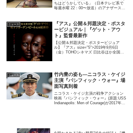
ちはどうかしている」（⽇本テレビ系で
毎週⽔曜 22：00〜放送）のアナザースト
ーリーが、本⽇8⽉19⽇（⽔）、第2話の
地上波放送後からHuluで独占配信され
る。アナザーストーリーの主人公は、ヒ
『アス』公開＆邦題決定・ポスタ
ニュース
ロイン・七...
ービジュアル｜『ゲット・アウ
ト』監督最新作
【公開＆邦題決定・ポスタービジュア
ル】『アス』size="5">2019年9月6日
（金）TOHOシネマズ 日比谷ほか全国ロ
ードショー『ゲット・アウト』でアカデ
ミー賞®脚本賞を受賞したジョーダン・
ピールの最新作『Us』が、『アス』の邦
題で9月...
竹内豊の姿も―ニコラス・ケイジ
ニュース
主演『パシフィック・ウォー』場
面写真到着
ニコラス・ケイジ主演の戦争アクション
映画『パシフィック・ウォー』(原題:USS
Indianapolis: Men of Courage)が2017年1
月7日より日本公開される。映画『パシフ
ィック・ウォー』場面写真到着1945年、
太平洋戦争...