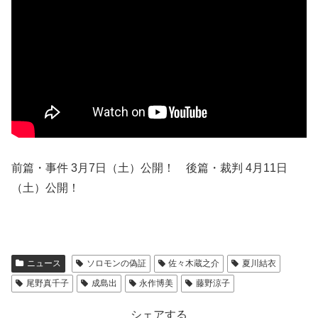
前篇・事件 3月7日（土）公開！ 後篇・裁判 4月11日
（土）公開！
ニュース
ソロモンの偽証
佐々木蔵之介
夏川結衣
尾野真千子
成島出
永作博美
藤野涼子
シェアする