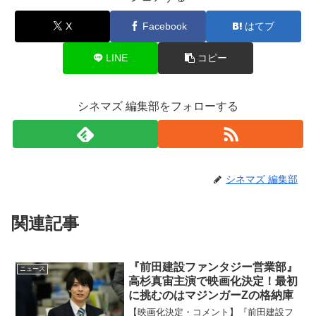
X
Facebook
はてブ
LINE
コピー
シネマズ 編集部をフォローする
シネマズ 編集部
関連記事
『前田建設ファンタジー営業部』
ニュース
高杉真宙主演で映画化決定！最初
に挑むのはマジンガーZの格納庫
【映画化決定・コメント】『前田建設フ