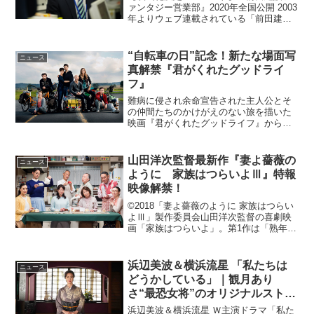
ァンタジー営業部』2020年全国公開 2003
年よりウェブ連載されている「前田建設
ファンタジー営業部」を主演・高杉真
宙、脚本・上田誠、監督・英勉で映画化
することが決定した。 「前田建設ファン
“自転車の日”記念！新たな場面写
ニュース
タシ...
真解禁『君がくれたグッドライ
フ』
難病に侵され余命宣告された主人公とそ
の仲間たちのかけがえのない旅を描いた
映画『君がくれたグッドライフ』から、5
月5日の“自転車の日”にちなみ、本作のハ
ンネスと仲間たちによる自転車旅での
様々な表情を切り取った場面写真が解禁
山田洋次監督最新作『妻よ薔薇の
ニュース
となった。映画『君が...
ように 家族はつらいよⅢ』特報
映像解禁！
©2018「妻よ薔薇のように 家族はつらい
よⅢ」製作委員会山田洋次監督の喜劇映
画「家族はつらいよ」。第1作は「熟年離
婚」、第２作では「無縁社会」をテーマ
に日本中の家族を持つ多くの人々が共感
し大ヒット作品となった。そんな人気シ
浜辺美波＆横浜流星 「私たちは
ニュース
リーズ最新作『妻...
どうかしている」｜観⽉あり
さ“最恐⼥将”のオリジナルストー
リーHuluで独占配信！
浜辺美波＆横浜流星 Ｗ主演ドラマ「私た