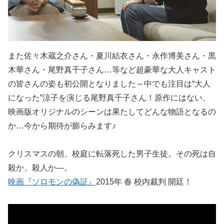
また佐々木蔵之介さん・夏川結衣さん・永作博美さん・黒
木華さん・尾野真千子さん…等など超豪華な大人キャスト
の皆さんの姿も初公開となりました～中でも注目は“大人
になった”涼子を演じる尾野真千子さん！原作にはない、
映画版オリジナルのシーンは果たしてどんな物語となるの
か…今から期待が膨らみます♪
クリスマスの朝、校庭に転落死した男子生徒。その死は自
殺か、殺人か―。
映画『ソロモンの偽証』
2015年 春 校内裁判 開廷！