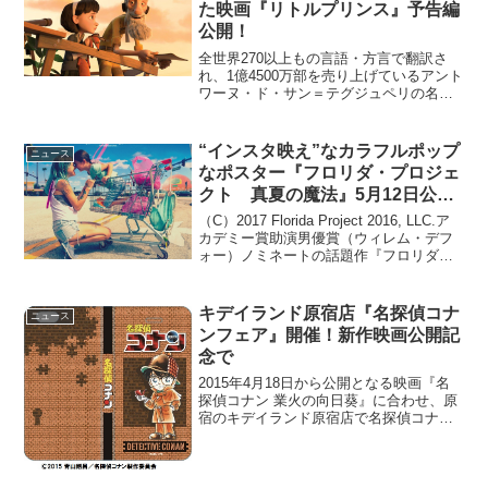
た映画『リトルプリンス』予告編
公開！
全世界270以上もの言語・方言で翻訳さ
れ、1億4500万部を売り上げているアント
ワーヌ・ド・サン＝テグジュペリの名作
『星の王子さま』のアニメーション映画
『リトルプリンス 星の王子さまと私』の
予告編が公開された。(c) 2015 LPPTV ...
“インスタ映え”なカラフルポップ
ニュース
なポスター『フロリダ・プロジェ
クト 真夏の魔法』5月12日公
開！
（C）2017 Florida Project 2016, LLC.ア
カデミー賞助演男優賞（ウィレム・デフ
ォー）ノミネートの話題作『フロリダ・
プロジェクト』（原題）の邦題決定し、
『フロリダ・プロジェクト 真夏の魔
法』というタイトルで2018...
キデイランド原宿店『名探偵コナ
ニュース
ンフェア』開催！新作映画公開記
念で
2015年4月18日から公開となる映画『名
探偵コナン 業火の向日葵』に合わせ、原
宿のキデイランド原宿店で名探偵コナン
の世界観や、レアな限定グッズを楽しめ
るフェア『名探偵コナン フェア』が開催
される。2015年4月12日の12時、14時、
16...