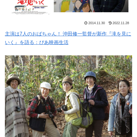
2014.11.30
2022.11.28
主演は7人のおばちゃん！ 沖田修一監督が新作『滝を見に
いく』を語る：ぴあ映画生活