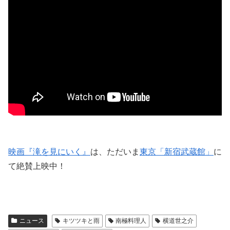
映画『滝を見にいく』
は、ただいま
東京「新宿武蔵館」
に
て絶賛上映中！
ニュース
キツツキと雨
南極料理人
横道世之介