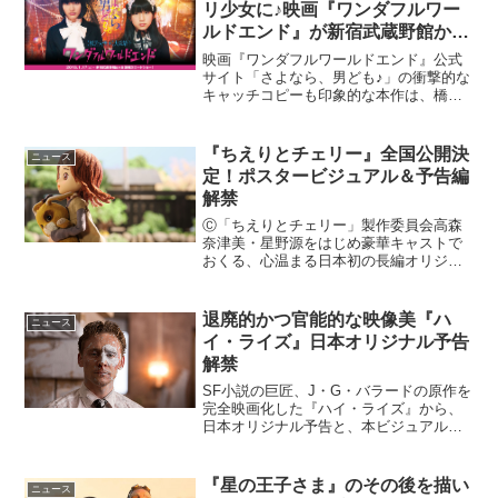
リ少女に♪映画『ワンダフルワー
ルドエンド』が新宿武蔵野館から
公開スタート！
映画『ワンダフルワールドエンド』公式
サイト「さよなら、男ども♪」の衝撃的な
キャッチコピーも印象的な本作は、橋本
愛さん＆ミスiD2014グランプリの蒼波 純
さんのＷ主演で送る“無敵”の絶対少女ムー
ビー♪昨年シングル「きゅるきゅる」でメ
『ちえりとチェリー』全国公開決
ニュース
ジャー...
定！ポスタービジュアル＆予告編
解禁
Ⓒ「ちえりとチェリー」製作委員会高森
奈津美・星野源をはじめ豪華キャストで
おくる、心温まる日本初の長編オリジナ
ルパペットアニメーション『ちえりとチ
ェリー』が、口コミで話題を呼び、つい
に全国公開が決定。ポスタービジュアル
退廃的かつ官能的な映像美『ハ
ニュース
と予告編が解禁となった。...
イ・ライズ』日本オリジナル予告
解禁
SF小説の巨匠、J・G・バラードの原作を
完全映画化した『ハイ・ライズ』から、
日本オリジナル予告と、本ビジュアルが
解禁となった。映画『ハイ・ライズ』日
本オリジナル予告映像解禁！高名な建築
家ロイヤルによって設計された高層マン
『星の王子さま』のその後を描い
ニュース
ション(＝ハイ・ライ...