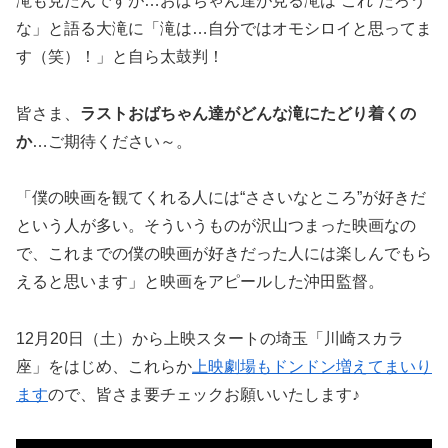
滝も見たんですが…おばちゃん達が見る滝は“これ”だろう
な」と語る大滝に「滝は…自分ではオモシロイと思ってま
す（笑）！」と自ら太鼓判！
皆さま、
ラストおばちゃん達がどんな滝にたどり着くの
か
…ご期待ください～。
「僕の映画を観てくれる人には“ささいなところ”が好きだ
という人が多い。そういうものが沢山つまった映画なの
で、これまでの僕の映画が好きだった人には楽しんでもら
えると思います」と映画をアピールした沖田監督。
12月20日（土）から上映スタートの埼玉「川崎スカラ
座」をはじめ、これらか
上映劇場もドンドン増えてまいり
ます
ので、皆さま要チェックお願いいたします♪