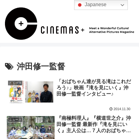
Japanese
沖田修一監督
「おばちゃん達が見る滝はこれだ
ニュース
ろう♪」映画『滝を見にいく』沖
田修一監督インタビュー♪
2014.11.30
『南極料理人』『横道世之介』沖
ニュース
田修一監督 最新作『滝を見にい
く』主人公は…７人のおばちゃん
♪