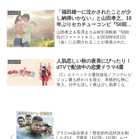
が2018年8月3日（金）より日本公開。こ
の度、...
「福田雄一に泣かされたことが少
ニュース
し納得いかない」と山田孝之。10
年ぶりセカチューコンビ『50回目
のファーストキス』
山田孝之＆長澤まさみW主演映画『50回
目のファーストキス』が2018年6月1日
（金）に公開されることが発表された。
このニュースのポイント・「セカチュ
ー」ブームを巻き起こしたふたりの10年
ぶりの共演・『50回目のファーストキ
人肌恋しい秋の夜長にぴったり！
ス』は2018年6...
ニュース
dTVで配信中の恋愛ドラマ4選
（C）エイベックス通信放送／フジテレビ
ジョン夏も終わりを迎え、本格的な秋に
突入。日中も涼しく夜は少し肌寒くなっ
て、人肌が恋しい季節。そんなときにオ
ススメなのが恋愛ドラマ。そこで、2018
年10月5日（金）より配信をスタートした
ばかりの『Lo...
ブラピvs染谷将太！歴史的作品対決を制
したのは…?!週末（11/29～11/30）ムー