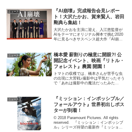
像では以前に公開された予告映像をさら
に上回る、強烈なアクションを楽しむこ
『AI崩壊』完成報告会見レポー
ニュース
とができる。『ワイ...
ト！大沢たかお、賀来賢人、岩田
剛典ら集結！
大沢たかおを主演に迎え、入江悠監督が
AIをテーマにオリジナル脚本で挑む2020
年に見るべきサスペンス超大作『AI崩
壊』が2019年1月31日（金）に公開。公
開に先駆けて１２月１７日（火）に豪華
キャスト陣が集結した「完成報告会見」
橋本愛 薪割りの極意に開眼?! 公
ニュース
が行われた。...
開記念イベント、映画『リトル・
フォレスト』農園 開園！
トマトの収穫では、橋本さんが苦手な虫
の出現に大苦戦♪撮影中は平気だったそう
で「あれは撮影中の魔法だったみた
い…」と呟きながら、三浦さん、松岡さ
んにも助けられながら、見事な夏野菜を
収穫！こちらのリトル・フォレスト農園
『ミッション：インポッシブル／
ニュース
の様子は、これから公式サイ...
フォールアウト』世界初出しポス
ターが到着！
© 2018 Paramount Pictures. All rights
reserved. 『ミッション：インポッシブ
ル』シリーズ待望の最新作『ミッショ
ン：インポッシブル／フォールアウト』