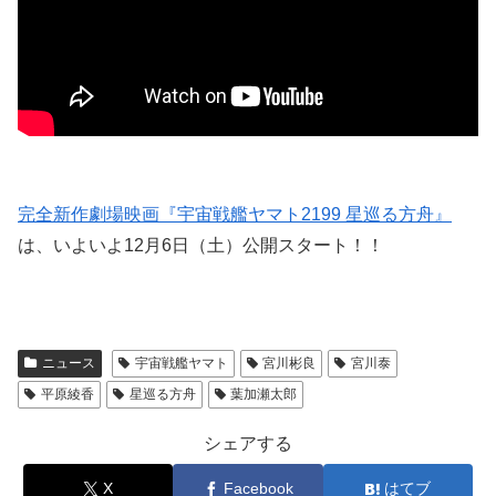
完全新作劇場映画『宇宙戦艦ヤマト2199 星巡る方舟』
は、いよいよ12月6日（土）公開スタート！！
ニュース
宇宙戦艦ヤマト
宮川彬良
宮川泰
平原綾香
星巡る方舟
葉加瀬太郎
シェアする
X
Facebook
はてブ