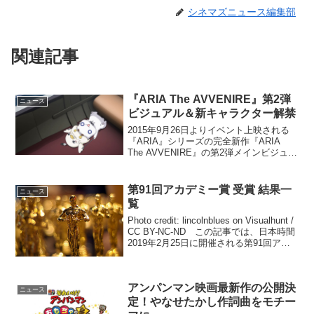
シネマズニュース編集部
関連記事
『ARIA The AVVENIRE』第2弾
ニュース
ビジュアル＆新キャラクター解禁
2015年9月26日よりイベント上映される
『ARIA』シリーズの完全新作『ARIA
The AVVENIRE』の第2弾メインビジュア
ルと2名の新キャラクター情報が解禁とな
った。天野こずえが描く未来形ヒーリン
グコミック『ARIA』。水の星・ア...
第91回アカデミー賞 受賞 結果一
ニュース
覧
Photo credit: lincolnblues on Visualhunt /
CC BY-NC-ND この記事では、日本時間
2019年2月25日に開催される第91回アカ
デミー賞の受賞結果速報をお届けしま
す。ノミネート一覧作品賞｜発表...
アンパンマン映画最新作の公開決
ニュース
定！やなせたかし作詞曲をモチー