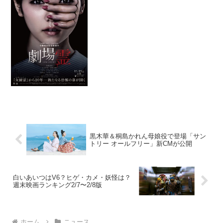
黒木華＆桐島かれん母娘役で登場「サン
トリー オールフリー」新CMが公開
白いあいつはV6？ヒゲ・カメ・妖怪は？
週末映画ランキング2/7〜2/8版
ホーム
ニュース