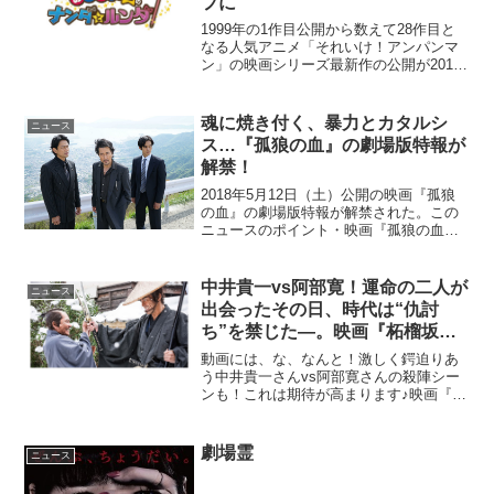
フに
1999年の1作目公開から数えて28作目と
なる人気アニメ「それいけ！アンパンマ
ン」の映画シリーズ最新作の公開が2016
年7月2日に決定。ストーリー情報ならび
に、タイトルが『それいけ！アンパンマ
ン おもちゃの星のナンダとルンダ』と
魂に焼き付く、暴力とカタルシ
ニュース
なることが解...
ス…『孤狼の血』の劇場版特報が
解禁！
2018年5月12日（土）公開の映画『孤狼
の血』の劇場版特報が解禁された。この
ニュースのポイント・映画『孤狼の血』
の劇場版特報が解禁・特報は2017年10月
7日（土）より劇場で公開・映画『孤狼の
血』は2018年5月12日（土）公開■『孤狼
中井貴一vs阿部寛！運命の二人が
ニュース
の...
出会ったその日、時代は“仇討
ち”を禁じた―。映画『柘榴坂の
仇討』予告編動画が公開！
動画には、な、なんと！激しく鍔迫りあ
う中井貴一さんvs阿部寛さんの殺陣シー
ンも！これは期待が高まります♪映画『柘
榴坂の仇討』は9月20日（土）全国ロード
ショー！
劇場霊
ニュース