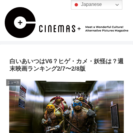
Japanese
白いあいつはV6？ヒゲ・カメ・妖怪は？週
末映画ランキング2/7〜2/8版
ニュース