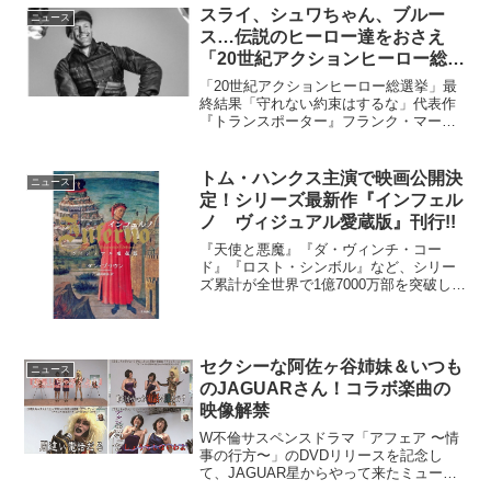
なかオールナイトで上映するイベント。
スライ、シュワちゃん、ブルー
ニュース
過去には離...
ス…伝説のヒーロー達をおさえ
「20世紀アクションヒーロー総選
挙」を制したのは…?!
「20世紀アクションヒーロー総選挙」最
終結果「守れない約束はするな」代表作
『トランスポーター』フランク・マーテ
ィンでエントリーされたステイサム！
「兎に角アクションが格好良い！スタイ
リッシュ過ぎて鼻血出た！！」「無駄の
トム・ハンクス主演で映画公開決
ニュース
ない動きとその動きを可能...
定！シリーズ最新作『インフェル
ノ ヴィジュアル愛蔵版』刊行!!
『天使と悪魔』『ダ・ヴィンチ・コー
ド』『ロスト・シンボル』など、シリー
ズ累計が全世界で1億7000万部を突破した
ラングドン・シリーズ最新作『インフェ
ルノ』のヴィジュアル愛蔵版が8月27日に
刊行された。2016年、トム・ハンクス主
演で映画公開...
セクシーな阿佐ヶ谷姉妹＆いつも
ニュース
のJAGUARさん！コラボ楽曲の
映像解禁
W不倫サスペンスドラマ「アフェア 〜情
事の行方〜」のDVDリリースを記念し
て、JAGUAR星からやって来たミュージ
シャン・JAGUAR（ジャガー）と、阿佐