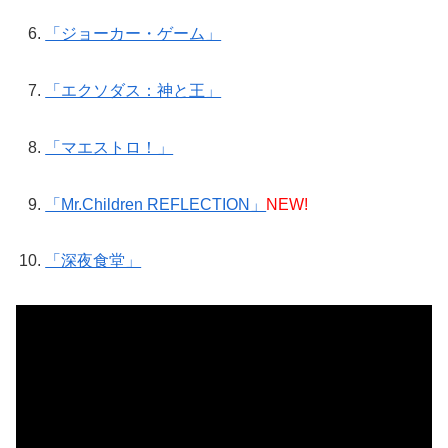
「ジョーカー・ゲーム」
「エクソダス：神と王」
「マエストロ！」
「Mr.Children REFLECTION」
NEW!
「深夜食堂」