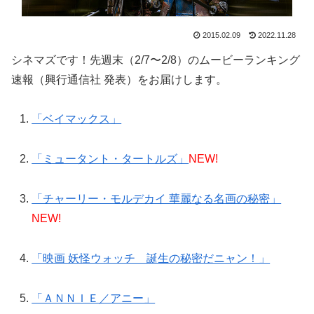
2015.02.09
2022.11.28
シネマズです！先週末（2/7〜2/8）のムービーランキング
速報（興行通信社 発表）をお届けします。
「ベイマックス」
「ミュータント・タートルズ」
NEW!
「チャーリー・モルデカイ 華麗なる名画の秘密」
NEW!
「映画 妖怪ウォッチ 誕生の秘密だニャン！」
「ＡＮＮＩＥ／アニー」