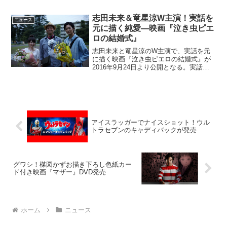
ヶ谷姉妹によるコラボ楽曲の映像が公開
となった。阿佐ヶ谷姉妹とJAGUARによ
志田未来＆竜星涼W主演！実話を
ニュース
るコラボ楽...
元に描く純愛―映画『泣き虫ピエ
ロの結婚式』
志田未来と竜星涼のW主演で、実話を元
に描く映画『泣き虫ピエロの結婚式』が
2016年9月24日より公開となる。実話を
元に描く純愛作品『泣き虫ピエロの結婚
式』みんなを笑顔にすることを夢見る見
習いピエロの佳奈美(志田未来)が恋したの
は、笑顔を...
アイスラッガーでナイスショット！ウル
トラセブンのキャディバックが発売
グワシ！楳図かずお描き下ろし色紙カー
ド付き映画『マザー』DVD発売
ホーム
ニュース