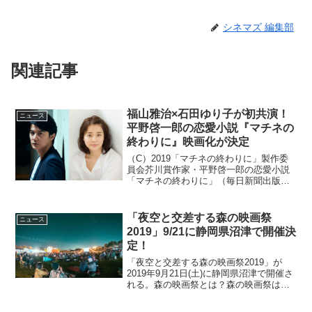
シネマズ 編集部
関連記事
福山雅治×石田ゆり子が初共演！
ニュース
平野啓一郎の恋愛小説『マチネの
終わりに』映画化が決定
（C）2019「マチネの終わりに」製作委
員会芥川賞作家・平野啓一郎の恋愛小説
「マチネの終わりに」（毎日新聞出版）
が、福山雅治と石田ゆり子の初共演で映
画化されることが明らかになった。本作
は、日本・パリ・ニューヨークを舞台
「夜空と交差する森の映画祭
ニュース
に、クラシック・ギタリ...
2019」9/21に静岡県沼津で開催決
定！
「夜空と交差する森の映画祭2019」が
2019年9月21日(土)に静岡県沼津で開催さ
れる。森の映画祭とは？森の映画祭は、
野外フェス形式で長編映画/インディーズ
ショートフィルムを個性豊かな世界観の