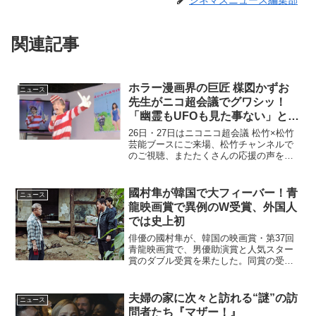
関連記事
ホラー漫画界の巨匠 楳図かずお
ニュース
先生がニコ超会議でグワシッ！
「幽霊もUFOも見た事ない」と恐
怖体験“ゼロ”カミングアウト♪
26日・27日はニコニコ超会議 松竹×松竹
芸能ブースにご来場、松竹チャンネルで
のご視聴、またたくさんの応援の声を頂
きありがとうございました♪楳図かずお、
初監督作は「きれいで怖いを目指し
た」 ボーダー柄のこだわりも語る：映
國村隼が韓国で大フィーバー！青
ニュース
画.com本作は楳図...
龍映画賞で異例のW受賞、外国人
では史上初
俳優の國村隼が、韓国の映画賞・第37回
青龍映画賞で、男優助演賞と人気スター
賞のダブル受賞を果たした。同賞の受賞
は、日本人ならびに外国人俳優としては
史上初の快挙。映画『哭声／コクソン』
國村隼が青龍映画賞で異例のW受賞
夫婦の家に次々と訪れる“謎”の訪
ニュース
(C)2016 TWENT...
問者たち『マザー！』