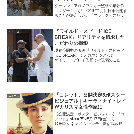
ダーレン・アロノフスキー監督の最新作
『マザー！』が、2018年1月に日本公開す
ることが決定した。『ブラック・スワ
ン』の監督が仕掛けるサイコ・ミステリ
ー郊外の一軒家に住む1組の夫婦、ある夜
現れた不審な訪問者によって穏やかな生
『ワイルド・スピード ICE
ニュース
活が一転する。翌日...
BREAK』リアリティを追求した
こだわりの撮影
現在公開中の映画『ワイルド・スピード
ICE BREAK』でメガホンをとった、F・
ゲイリー・グレイ監督での現場のこだわ
りなどを迫った、特別映像がシネマズに
到着した。新たな章の始まりだ…映画
『ワイルド・スピード ICE BREAK』特
別映像長...
『コレット』公開決定&ポスター
ニュース
ビジュアル｜キーラ・ナイトレイ
がカリスマ女性作家に
【公開決定・ポスタービジュアル】『コ
レット』size="5">5月17日(金)より、
TOHO シネマズ シャンテ、新宿武蔵野館
ほか全国ロードショーキーラ・ナイトレ
イが主演を務める『Colette』が、『コレ