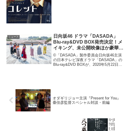
ット』の邦題で5月17日...
日向坂46 ドラマ「DASADA」
ニュース
Blu-ray&DVD BOX発売決定！メ
イキング、未公開映像ほか豪華特
典満載！
©「DASADA」製作委員会日向坂46主演
の日本テレビ深夜ドラマ「DASADA」の
Blu-ray&DVD BOXが、2020年5月22日
(金)に発売決定！パッケージ版には特典と
して、新たな挑戦に体当たりで挑んだ日
向坂46メンバーたちの魅力溢...
オダギリジョー主演『Present for You』
臺佳彦監督スペシャル対談・前編