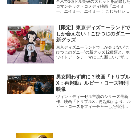
全米で1億ドル突破の大ヒットを記録した
ロマンチック・コメディ映画『エイミ
ー、エイミー、エイミー！ こじらせシン
グルライフの抜け出し方』を一足先に観
た各界著名人からの絶賛コメントがシネ
マズに到着した。映画『エイミー、エイ
【限定】東京ディズニーランドで
ニュース
ミー、エイミー！ こじ...
しか会えない！こひつじのダニー
新グッズ
東京ディズニーランドでしか会えない“こ
ひつじのダニー”の新グッズ12種類と、ホ
ワイトデーをテーマにした新しいデザイ
ンのロゼットが、本日2016年3月3日より
登場する。TDL限定！こひつじのダニー
の新グッズが登場！2014年にパークに初
男女問わず虜に？映画『トリプル
登場し...
ニュース
X：再起動』ルビー・ローズ特別
映像
ヴィン・ディーゼル主演のシリーズ最新
作、映画『トリプルX：再起動』より、ル
ビー・ローズをフィーチャーした特別映
像が解禁となった。映画『トリプルX：再
起動』ルビー・ローズの特別映像解禁特
殊工作部門″トリプルX″を仕切るNSA高官
ギボンズ(サミ...