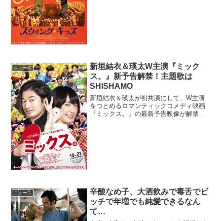
務めた最新作『サーホー』が3月27日(金)
に公開される。インド映画と言えば、ス
トーリーの途中で...
新垣結衣＆瑛太W主演『ミック
ニュース
ス。』新予告解禁！主題歌は
SHISHAMO
新垣結衣＆瑛太が初共演にして、W主演
をつとめるロマンティックコメディ映画
『ミックス。』の最新予告映像が解禁と
なった。併せて、本作の主題歌と挿入歌
を、3ピースロックバンド・SHISHAMO
が担当することも明らかになった。
SHISHAMOが映画...
辛酸なめ子、大酒飲みで毒舌でビ
ニュース
ッチで年増でも純愛できるなん
て…