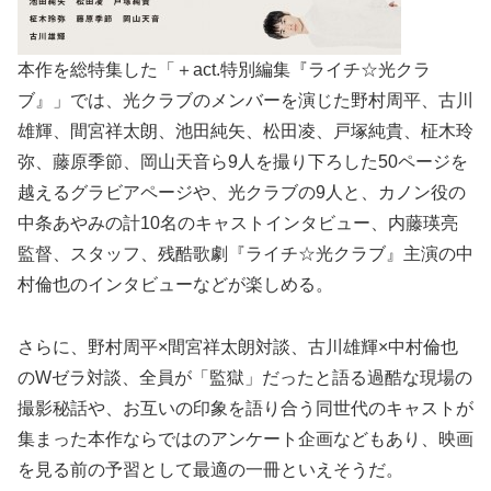
本作を総特集した「＋act.特別編集『ライチ☆光クラ
ブ』」では、光クラブのメンバーを演じた野村周平、古川
雄輝、間宮祥太朗、池田純矢、松田凌、戸塚純貴、柾木玲
弥、藤原季節、岡山天音ら9人を撮り下ろした50ページを
越えるグラビアページや、光クラブの9人と、カノン役の
中条あやみの計10名のキャストインタビュー、内藤瑛亮
監督、スタッフ、残酷歌劇『ライチ☆光クラブ』主演の中
村倫也のインタビューなどが楽しめる。
さらに、野村周平×間宮祥太朗対談、古川雄輝×中村倫也
のWゼラ対談、全員が「監獄」だったと語る過酷な現場の
撮影秘話や、お互いの印象を語り合う同世代のキャストが
集まった本作ならではのアンケート企画などもあり、映画
を見る前の予習として最適の一冊といえそうだ。