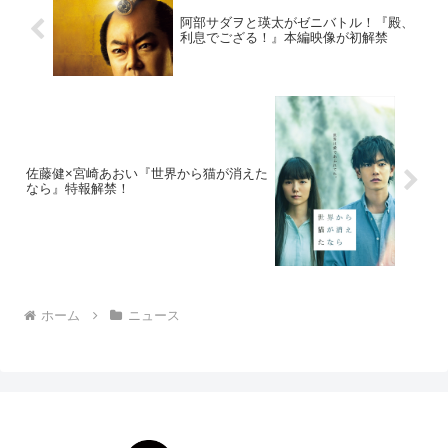
阿部サダヲと瑛太がゼニバトル！『殿、
利息でござる！』本編映像が初解禁
佐藤健×宮崎あおい『世界から猫が消えた
なら』特報解禁！
ホーム
ニュース