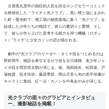
古屋兎丸原作の熱狂的人気を誇るロングセラーコミック
を映画化した『ライチ☆光クラブ』。黒い煙と油にまみれ
た町・螢光町で、廃工場の秘密基地に集う「光クラブ」を
結成した少年たちの物語で、彼らの裏切りと愛憎、そし
て、彼らが作り上げた思考する能力を持つ機械（ロボッ
ト）“ライチ”と少女カノンの恋が描かれる。
劇中の“光クラブ”のリーダー・タミヤ役をつとめるのは
野村周平。物語を牽引するゼラ役を古川雄輝、美少年ジャ
イボ役を間宮祥太朗が演じる。他、池田純矢、松田凌、戸
塚純貴、柾木玲弥、藤原季節、岡山天音ら旬の若手俳優が
キャストに集結。紅一点・カノンを中条あやみが演じる。
光クラブの面々のグラビアとインタビュ
ー、撮影秘話を掲載！