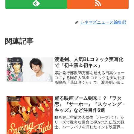
シネマズニュース編集部
関連記事
渡邉剣、人気BLコミック実写化
ニュース
で「初主演＆初キス」
累計発行部数35万部を超える日高ショー
コによる同名人気BLコミックを実写化す
る映画『花は咲くか』で、渡邉剣が映画
初主演を遂げることが明らかとなった。
BLコメックの名作「花は咲くか」実写映
画化広告代理店勤務の桜井和明は、CMの
踊る映画ブーム到来！？『ヲタ
ニュース
撮影で美しい日本...
恋』『サーホー』『スウィング・
キッズ』など注目作6選
映画史上空前の大傑作『バーフバリ』シ
リーズで数奇な運命に導かれた伝説の戦
士、バーフバリを演じたインド映画界の
トップ・ヒーロー、プラバースが主演を