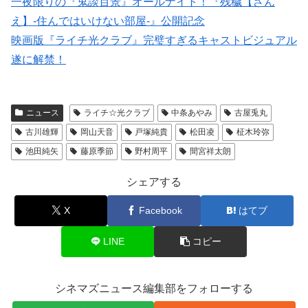
一夜限りの『鬼談百景』オールナイト！『残穢【ざん
え】-住んではいけない部屋-』公開記念
映画版『ライチ光クラブ』完璧すぎるキャストビジュアル
遂に解禁！
ニュース
ライチ☆光クラブ
中条あやみ
古屋兎丸
古川雄輝
岡山天音
戸塚純貴
松田凌
柾木玲弥
池田純矢
藤原季節
野村周平
間宮祥太朗
シェアする
X
Facebook
はてブ
LINE
コピー
シネマズニュース編集部をフォローする