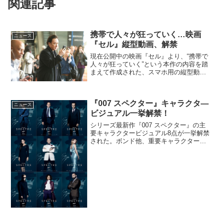
関連記事
携帯で人々が狂っていく…映画
ニュース
『セル』縦型動画、解禁
現在公開中の映画『セル』より、“携帯で
人々が狂っていく”という本作の内容を踏
まえて作成された、スマホ用の縦型動画
が解禁となった。映画の世界を疑似体験
『セル』縦型動画解禁コミック作家のク
レイ(ジョン・キューザック)は、ボストン
『007 スペクター』キャラクタ―
の空港から別居中...
ニュース
ビジュアル一挙解禁！
シリーズ最新作『007 スペクター』の主
要キャラクタービジュアル8点が一挙解禁
された。ボンド他、重要キャラクター
達！今回新たに公開される8人は、ボンド
の上司役、M（レイフ・ファインズ）、
ボンドのミッションを陰で支える同僚の
マネーペニー（ナオ...