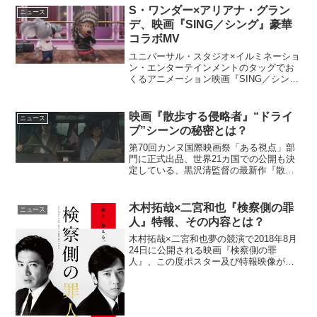
S・ワンダー×アリアナ・グラン
ニュース
デ、映画『SING／シング』豪華
コラボMV
ユニバーサル・スタジオ×イルミネーショ
ン・エンターテインメントのタッグでお
くるアニメーション映画『SING／シン
グ』のエンディングソング「フェイス」
(原題：Faith)のミュージックビデオが公
開されている。スティーヴィー・ワンダ
映画『散歩する侵略者』“ドライ
ニュース
ーとアリアナ...
ブ”シーンの秘密とは？
第70回カンヌ国際映画祭「ある視点」部
門に正式出品、世界21カ国での公開も決
定している、黒沢清監督の最新作『散歩
する侵略者』が、本日9月9日より全国ロ
ードショーとなる。本作は、劇作家・前
川知大率いる劇団イキウメの同名人気舞
木村拓哉×二宮和也『検察側の罪
ニュース
台を、舞台のアイデ...
人』特報、その内容とは？
木村拓哉×二宮和也夢の競演で2018年8月
24日に公開される映画『検察側の罪
人』、この度ポスター及び特報映像が解
禁となった。その中身に今回は迫る。
©2018 TOHO/JStorm 本作のポスターは
写真家の荒木経惟が撮影。見れば見るほ
どに瞼...