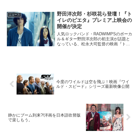
野田洋次郎・杉咲花ら登壇！『ト
ニュース
イレのピエタ』プレミア上映会の
開催が決定
人気ロックバンド・RADWIMPSのボーカ
ル＆ギター野田洋次郎の初主演が話題と
なっている、松永大司監督の映画『トイ
レのピエタ』。公開目前の2015年5月21
日に主要キャストも登壇するプレミア上
映会が行われることが決定した。野田洋
次郎や杉咲花...
今度のワイルドは空を飛ぶ！映画『ワイ
ルド・スピード』シリーズ最新映像公開
静かにブーム到来?!洋画を日本語吹替版
で楽しもう。