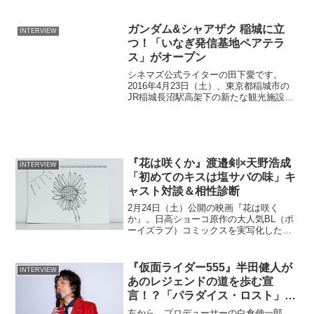
ガンダム&シャアザク 稲城に立
INTERVIEW
姿を描いた作品。崔洋...
つ！「いなぎ発信基地ペアテラ
ス」がオープン
シネマズ公式ライターの田下愛です。
2016年4月23日（土）、東京都稲城市の
JR稲城長沼駅高架下の新たな観光施設
「いなぎ発信基地ベアテラス」のオープ
ニングイベントが開催されました。ガン
ダムとシャアザクの大型モニュメントが
『花は咲くか』渡邉剣×天野浩成
INTERVIEW
登場！『機動戦士ガン...
「初めてのキスは塩サバの味」キ
ャスト対談＆相性診断
2月24日（土）公開の映画『花は咲く
か』。日高ショーコ原作の大人気BL（ボ
ーイズラブ）コミックスを実写化した作
品で、他人に興味をもてない大学生・水
川蓉一と広告代理店で仕事に追われるサ
ラリーマン・桜井和明がひょんなことか
『仮面ライダー555』半田健人が
INTERVIEW
ら出会い、少しずつ心を...
あのレジェンドの道を歩む宣
言！？「パラダイス・ロスト」上
映イベントレポ
左から、プロデューサーの白倉伸一郎、
半田健人2月17日（日）、東京・渋谷
TOEIにて『劇場版 仮面ライダー555 パラ
ダイス・ロスト』（2003年／監督：田﨑
竜太）がリバイバル上映され、主演を勤
めた乾巧（いぬいたくみ）／仮面ライダ