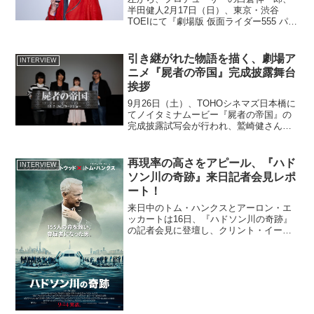
引き継がれた物語を描く、劇場ア
INTERVIEW
ーファイズ...
ニメ『屍者の帝国』完成披露舞台
挨拶
9月26日（土）、TOHOシネマズ日本橋に
てノイタミナムービー『屍者の帝国』の
完成披露試写会が行われ、鷲崎健さんの
軽快なMCで始まった舞台挨拶には、ジョ
ン・ワトソン役の細谷佳正さん、フライ
デー役の村瀬歩さん、ハダリー・リリス
再現率の高さをアピール、『ハド
INTERVIEW
役の花澤香菜さん...
ソン川の奇跡』来日記者会見レポ
ート！
来日中のトム・ハンクスとアーロン・エ
ッカートは16日、『ハドソン川の奇跡』
の記者会見に登壇し、クリント・イース
トウッドとの仕事、USエアウェイズ1549
便に乗っていた人についてのことなどを
話した。また特別ゲストとして、実際、
同機に搭乗してい...