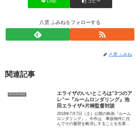
LINE
コピー
八雲 ふみねをフォローする
八雲 ふみね
関連記事
エライザのいいところは“3つのア
INTERVIEW
レ”ー『ルームロンダリング』池
田エライザ×片桐監督対談
2018年7月7日（土）公開の映画『ルーム
ロンダリング』。今作は、事故物件に住
んでその履歴を帳消しすることを生業と
する内向的な少女・八雲御子と、事故物
件に居座る幽霊たちとの関わりを通し
て、彼女が自身の人生に向き合っていく