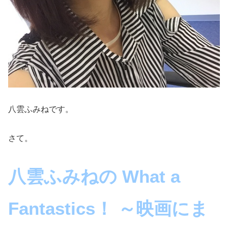
八雲ふみねです。
さて。
八雲ふみねの What a
Fantastics！ ～映画にま