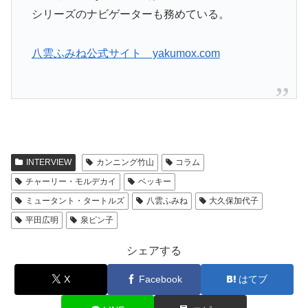
シリーズのナビゲーターも務めている。
八雲ふみね公式サイト yakumox.com
INTERVIEW
カンニング竹山
コラム
チャーリー・モルデカイ
ベッキー
ミュータント・タートルズ
八雲ふみね
大久保加代子
平田広明
泉ピン子
シェアする
X
Facebook
はてブ