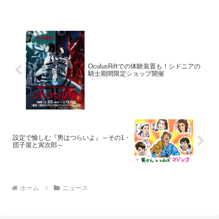
『サブイボマスク』今やシャッター街と
化した田舎町の商店街...
OculusRiftでの体験装置も！シドニアの
騎士期間限定ショップ開催
設定で愉しむ『男はつらいよ』～その1・
団子屋と寅次郎～
ホーム
ニュース