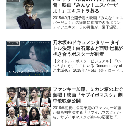
明らかと...
督・映画『みんな！エスパーだ
よ！』エキストラ募る
2015年9月公開予定の映画『みんな！エス
パーだよ！』の撮影に参加できるボラン
ティアエキストラの募集が、園子温監督
のエキストラ募集用Twitterアカウントに
て告知されている。「映画 みんな！エス
パーだよ！」のボランティアエキストラ
乃木坂46ドキュメンタリー タイ
ニュース
募集を開...
トル決定！白石麻衣と西野七瀬が
抱き合うポスターが到着
【タイトル・ポスタービジュアル】『い
つのまにか、ここにいる Documentary of
乃木坂46』 2019年7月5日（金）ロードシ
ョー7月5日（金）より公開となる乃木坂
46のドキュメンタリー映画第二弾の映画
タイトルが『いつのまにか、こ...
ファンキー加藤、ミカン箱の上で
ニュース
熱唱！映画『サブイボマスク』劇
中歌映像公開
2016年初夏に公開予定のファンキー加藤
が映画初主演する『サブイボマスク』か
ら、サブイボマスクが劇中の応援歌「春
雄の唄」を熱唱する映像がWEB公開とな
った。ファンキー加藤、映画初主演！