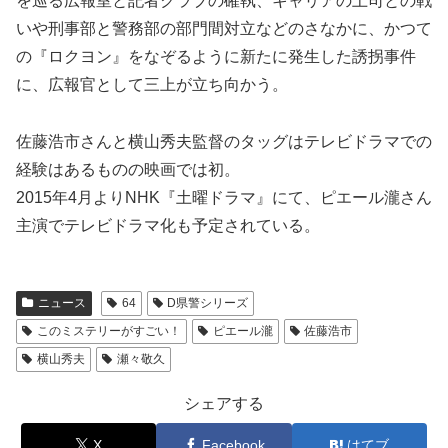
を巡る広報室と記者クラブの確執、キャリアの上司との戦
いや刑事部と警務部の部門間対立などのさなかに、かつて
の『ロクヨン』をなぞるように新たに発生した誘拐事件
に、広報官として三上が立ち向かう。
佐藤浩市さんと横山秀夫監督のタッグはテレビドラマでの
経験はあるものの映画では初。
2015年4月よりNHK『土曜ドラマ』にて、ピエール瀧さん
主演でテレビドラマ化も予定されている。
ニュース
64
D県警シリーズ
このミステリーがすごい！
ピエール瀧
佐藤浩市
横山秀夫
瀬々敬久
シェアする
X
Facebook
はてブ