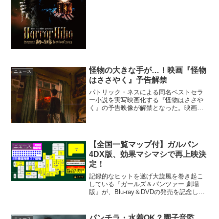
される。人気を博したオムニバス映画続
編、日本初公開！『夏のホラー秘宝まつ
り 2015』は、昨年に続いて2度目の開催
となるホラー映画...
怪物の大きな手が…！映画『怪物
ニュース
はささやく』予告解禁
パトリック・ネスによる同名ベストセラ
ー小説を実写映画化する『怪物はささや
く』の予告映像が解禁となった。映画
『怪物はささやく』本予告映像解禁13歳
の少年コナー(ルイス・マクドゥーガル)
は、難しい病を抱えた母親と2人で裏窓か
ら教会の墓地がみえる...
【全国一覧マップ付】ガルパン
ニュース
4DX版、効果マシマシで再上映決
定！
記録的なヒットを遂げ大旋風を巻き起こ
している『ガールズ＆パンツァー 劇場
版』が、Blu-ray＆DVDの発売を記念し
て、全国153館で上映ならびに再上映され
ることとなり、さらに全国の4DX実施劇
場で4DX版の再上映も実施されることが
パンチラ・水着OK？園子音監
ニュース