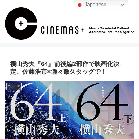
Japanese
横山秀夫『64』前後編2部作で映画化決
定。佐藤浩市×瀬々敬久タッグで！
ニュース