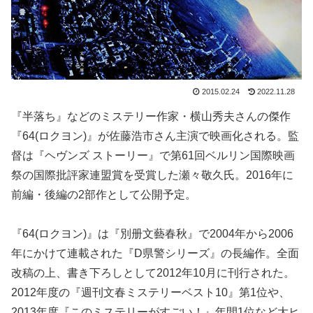
2015.02.24
2022.11.28
『半落ち』などのミステリー作家・横山秀夫さんの傑作
『64(ロクヨン)』が佐藤浩市さん主演で映画化される。監
督は『ヘヴンズ ストーリー』で第61回ベルリン国際映画
祭の国際批評家連盟賞を受賞した瀬々敬久氏。2016年に
前編・後編の2部作として公開予定。
『64(ロクヨン)』は『別册文藝春秋』で2004年から2006
年にかけて連載された『D県警シリーズ』の長編作。全面
改稿の上、書き下ろしとして2012年10月に刊行された。
2012年度の『週刊文春ミステリーベスト10』第1位や、
2013年度『このミステリーがすごい！』年間1位など大ヒ