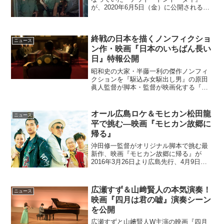
が、2020年6月5日（金）に公開されるこ
とが決定した。日本へ向けたメッセージ
映像ストーリー＜STORY＞アメリカの田
舎町センターヴィルに、何やら恐ろしく
終戦の日本を描くノンフィクショ
ゾッとする影が・...
ニュース
ン作・映画『日本のいちばん長い
日』特報公開
昭和史の大家・半藤一利の傑作ノンフィ
クションを『駆込み女駆出し男』の原田
眞人監督が脚本・監督が映画化する『日
本のいちばん長い日』の特報映像が公開
となった。日本の降伏が決定した8月14日
正午から、国民に終戦を知らせた8月15日
オール広島ロケ＆モヒカン松田龍
ニュース
正午、その24時...
平で挑む―映画『モヒカン故郷に
帰る』
沖田修一監督がオリジナル脚本で挑む最
新作、映画『モヒカン故郷に帰る』が
2016年3月26日より広島先行、4月9日よ
り全国拡大公開となる。瀬戸内海に浮か
ぶ故郷を舞台に、最高で最強の家族が誕
生！売れないデスメタルバンドのボーカ
広瀬すず＆山﨑賢人の本気演奏！
ニュース
ル永吉（松田龍平）...
映画『四月は君の嘘』演奏シーン
を公開
広瀬すずと山﨑賢人W主演の映画『四月