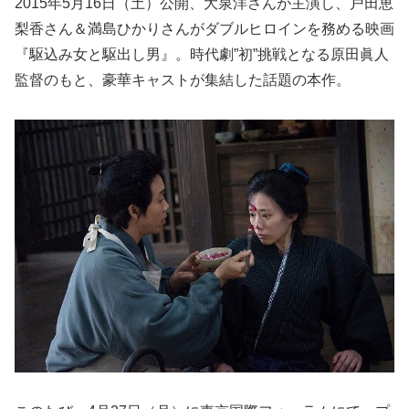
2015年5月16日（土）公開、大泉洋さんが主演し、戸田恵
梨香さん＆満島ひかりさんがダブルヒロインを務める映画
『駆込み女と駆出し男』。時代劇”初”挑戦となる原田眞人
監督のもと、豪華キャストが集結した話題の本作。