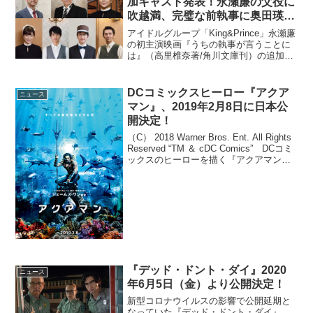
加キャスト発表！永瀬廉の父役に
吹越満、完璧な前執事に奥田瑛二
ほか
アイドルグループ「King&Prince」永瀬廉
の初主演映画『うちの執事が言うことに
は』（高里椎奈著/角川文庫刊）の追加キ
ャストが発表になった。(C)2019「うちの
執事が言うことには」製作委員会原作
は、2014年3月に角川文庫に...
DCコミックスヒーロー『アクア
ニュース
マン』、2019年2月8日に日本公
開決定！
（C） 2018 Warner Bros. Ent. All Rights
Reserved “TM ＆ cDC Comics” DCコミ
ックスのヒーローを描く『アクアマン』
が2019年2月8日に日本公開となることが
決定した。解禁されたビジ...
『デッド・ドント・ダイ』2020
ニュース
年6月5日（金）より公開決定！
新型コロナウイルスの影響で公開延期と
なっていた『デッド・ドント・ダイ』