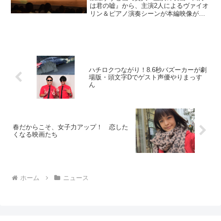
は君の嘘』から、主演2人によるヴァイオ
リン＆ピアノ演奏シーンが本編映像が解
禁となった。映画『四月は君の嘘』演奏
シーンの本編映像映画『四月は君の嘘』
は、累計発行部数500万部突し、第37回講
談社漫画賞受賞、...
ハチロクつながり！8.6秒バズーカーが劇
場版・頭文字Dでゲスト声優やりまっす
ん
春だからこそ、女子力アップ！ 恋した
くなる映画たち
ホーム
ニュース