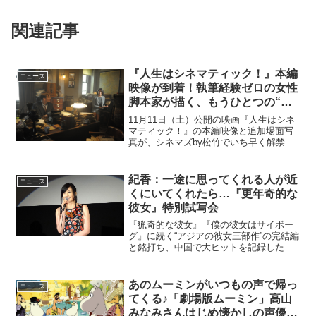
関連記事
『人生はシネマティック！』本編
ニュース
映像が到着！執筆経験ゼロの女性
脚本家が描く、もうひとつの“ダ
ンケルク”
11月11日（土）公開の映画『人生はシネ
マティック！』の本編映像と追加場面写
真が、シネマズby松竹でいち早く解禁と
なった。このニュースのポイント・映画
『人生はシネマティック！』の本編映
像、追加が解禁・今回解禁となったの
紀香：一途に思ってくれる人が近
ニュース
は、脚本の書き直しを命...
くにいてくれたら…『更年奇的な
彼女』特別試写会
『猟奇的な彼女』『僕の彼女はサイボー
グ』に続く“アジアの彼女三部作”の完結編
と銘打ち、中国で大ヒットを記録したク
ァク・ジェヨン監督最新作『更年奇的な
彼女』の特別試写会がおこなわれ、ヒロ
インのチー・ジア役の日本語吹き替えを
あのムーミンがいつもの声で帰っ
ニュース
務めた藤原紀香が登壇...
てくる♪「劇場版ムーミン」高山
みなみさんはじめ懐かしの声優陣