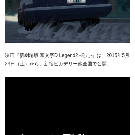
映画『新劇場版 頭文字D Legend2 -闘走-』は、2015年5月
23日（土）から、新宿ピカデリー他全国で公開。