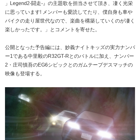
」Legend2-闘走-』の主題歌を担当させて頂き、凄く光栄
に思っています! メンバーも愛読してたり、僕自身も車や
バイクの走り屋世代なので、楽曲を構築していくのが凄く
楽しかったです。」とコメントを寄せた。
公開となった予告編には、妙義ナイトキッズの実力ナンバ
ー1である中里毅のR32GT-Rとのバトルに加え、ナンバー
2・庄司慎吾のEG6シビックとのガムテープデスマッチの
映像も登場する。