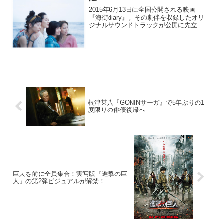
2015年6月13日に全国公開される映画
『海街diary』。その劇伴を収録したオリ
ジナルサウンドトラックが公開に先立っ
て、6月10日に発売されることが明らかに
なった。ブックレットには是枝裕和監督
のコメントも映画『海街diary』は、吉田
秋生...
根津甚八『GONINサーガ』で5年ぶりの1
度限りの俳優復帰へ
巨人を前に全員集合！実写版『進撃の巨
人』の第2弾ビジュアルが解禁！