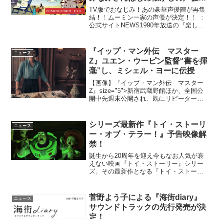
が再集結♪
TV版でおなじみ！あの豪華声優陣が再集
結！！ムーミン一家の声優が決定！！ ：
公式サイトNEWS1990年放送の『楽しい
ムーミン一家』以来、長年ムーミンを演
じてきた高山みなみさんも「いつかまた
戻ってくるとずっと思っていたので「や
『イップ・マン外伝 マスター
ニュース
っと帰って来た...
Z』ユエン・ウーピン監督“書を揮
毫”し、ミシェル・ヨーに伝授
【画像】『イップ・マン外伝 マスター
Z』size="5">新宿武蔵野館ほか、全国公
開中先週末公開され、既にリピーターが
続出している『イップ・マン外伝 マス
ターZ』より、巨匠ユエン・ウーピン監督
が、ミシェル・ヨーに演技指導する為
シリーズ最新作『トイ・ストーリ
ニュース
に、“書を揮毫...
ー・オブ・テラー！』予告映像解
禁！
誕生から20周年を迎え今もなお人気が衰
えない映画『トイ・ストーリー』シリー
ズ。その最新作となる『トイ・ストーリ
ー・オブ・テラー！』が2015年7月2日に
Blu-ray＆DVDで発売される。このたび、
その予告映像が解禁となりました。今回
菅野よう子による『海街diary』
ニュース
の最新...
サウンドトラックの先行発売が決
定！