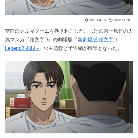
2015.04.18
2022.11.28
空前のクルマブームを巻き起こした、しげの秀一原作の人
気マンガ『頭文字D』の劇場版『
新劇場版 頭文字D
Legend2 -闘走-
』の主題歌と予告編が解禁となった。