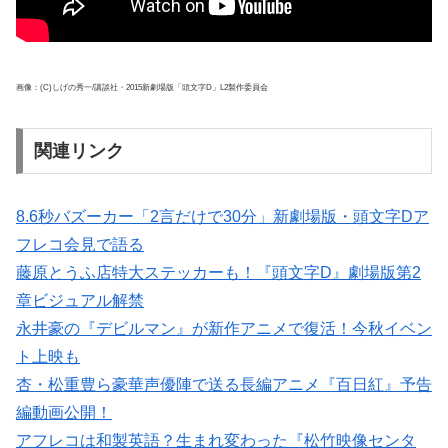
画像：(C)しげの秀一/講談社・2015新劇場版「頭文字D」L2製作委員会
関連リンク
8.6秒バズーカー「2言だけで30分」新劇場版・頭文字Dア
フレコ会見で語る
藤原とうふ店特大ステッカーも！『頭文字D』劇場版第2
章ビジュアル解禁
永井豪の『デビルマン』が新作アニメで復活！今秋イベン
ト上映も
杏・松重豊ら豪華声優陣で送る長編アニメ『百日紅』予告
編動画公開！
アフレコは和製英語？生まれ変わった『松竹映像センタ