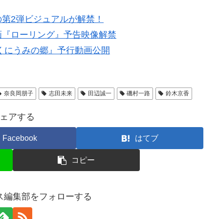
第2弾ビジュアルが解禁！
画『ローリング』予告映像解禁
くにうみの郷』予行動画公開
奈良岡朋子
志田未来
田辺誠一
磯村一路
鈴木京香
ェアする
Facebook
はてブ
コピー
ス編集部をフォローする