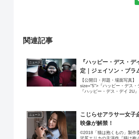
関連記事
『ハッピー・デス・デイ
ニュース
定｜ジェイソン・ブラ
【公開日・邦題・場面写真】『
size="5">『ハッピー・
『ハッピー・デス・デイ 2U』7
こじらせアラサー女子
ニュース
映像が解禁！
©2018「猫は抱くもの」製作委
沢尻エリカの主演作『猫は抱