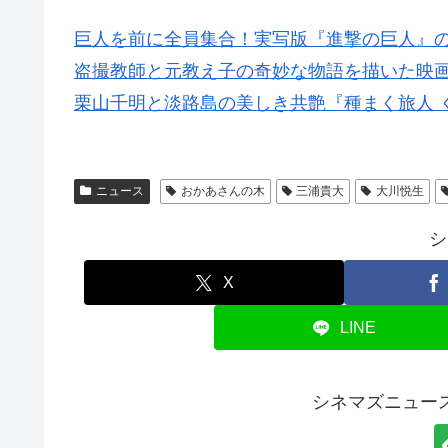
巨人を前に全員集合！実写版『進撃の巨人』の
盗撮教師と元教え子の奇妙な物語を描いた映
栗山千明と淡路島の美しき共艶『種まく旅人 
ニュース
おかあさんの木
三浦貴大
大川悦生
シ
X
LINE
シネマズニュー