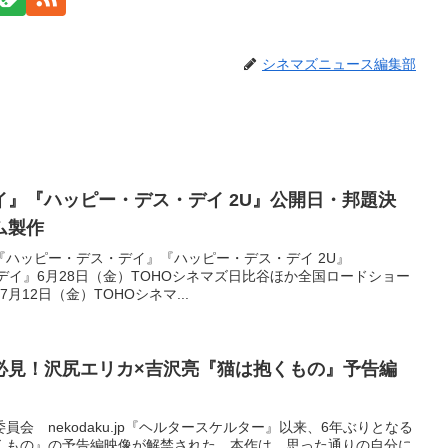
シネマズニュース編集部
』『ハッピー・デス・デイ 2U』公開日・邦題決
ム製作
ハッピー・デス・デイ』『ハッピー・デス・デイ 2U』
デス・デイ』6月28日（金）TOHOシネマズ日比谷ほか全国ロードショー
月12日（金）TOHOシネマ...
必見！沢尻エリカ×吉沢亮『猫は抱くもの』予告編
員会 nekodaku.jp『ヘルタースケルター』以来、6年ぶりとなる
くもの』の予告編映像が解禁された。本作は、思った通りの自分に