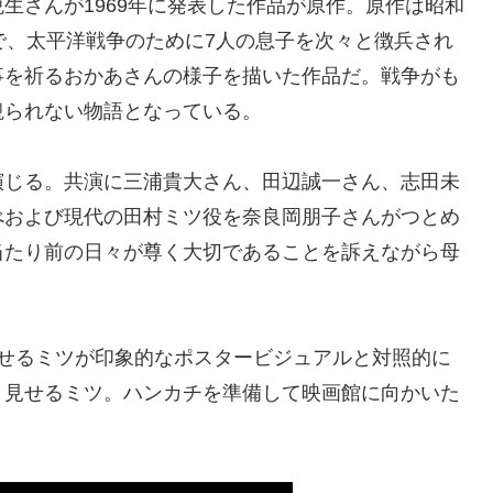
生さんが1969年に発表した作品が原作。原作は昭和
で、太平洋戦争のために7人の息子を次々と徴兵され
事を祈るおかあさんの様子を描いた作品だ。戦争がも
観られない物語となっている。
演じる。共演に三浦貴大さん、田辺誠一さん、志田未
べおよび現代の田村ミツ役を奈良岡朋子さんがつとめ
当たり前の日々が尊く大切であることを訴えながら母
見せるミツが印象的なポスタービジュアルと対照的に
り見せるミツ。ハンカチを準備して映画館に向かいた