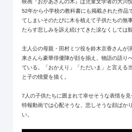
映画『おかあさんの木』は児童文学者の大川悦
52年から小学校の教科書にも掲載された作品
てしまいそのたびに木を植えて子供たちの無
たらす悲しみを訴え続けてきた涙なくしては
主人公の母親・田村ミツ役を鈴木京香さんが
来さんら豪華俳優陣が顔を揃え、物語の語り
ている。「おかえり」「ただいま」と言える
と子の情愛を描く。
7人の子供たちに囲まれて幸せそうな表情を
特報動画では心配そうな、悲しそうな顔ばか
い。