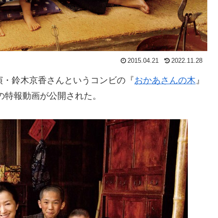
2015.04.21
2022.11.28
演・鈴木京香さんというコンビの『
おかあさんの木
』
その特報動画が公開された。