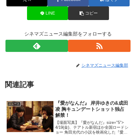
LINE
コピー
シネマズニュース編集部をフォローする
シネマズニュース編集部
関連記事
『愛がなんだ』 岸井ゆきの&成田
ニュース
凌 胸キュンデートショット独占
解禁！
【場面写真】『愛がなんだ』size="5">
4/19(金)、テアトル新宿ほか全国ロードシ
ョー 角田光代の小説を映画化した『愛が