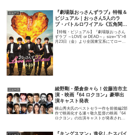
なんだ』より、岸井ゆきのと成田凌のデ
ートショットがシネマズ独占で到着し
た。主人公は28歳のOLテルコ(...
『劇場版おっさんずラブ』特報＆
ニュース
ビジュアル｜おっさん5人のラ
ブ・バトルロワイアル《五角関
係》開幕！
【特報・ビジュアル】『劇場版おっさん
ずラブ ～LOVE or DEAD～』size="5">8
月23日（金）より全国東宝系にてロード
ショー『劇場版おっさんずラブ ～LOVE
or DEAD～』の特報とティザービジュア
ルが解禁された。先日、田...
綾野剛・榮倉奈々ら！佐藤浩市主
ニュース
演・映画『64 ロクヨン』豪華出
演キャスト発表
横山秀夫氏のベストセラー作を前後編2部
作で映画化する瀬々敬久監督の映画『64
ロクヨン』の出演キャストが発表され
た。昭和64年に起きた未解決の誘拐事
件・通称『ロクヨン』を起点として県警
記者クラブを巻き込んだ警察内部の対立
『キングスマン』進化したスパイ
ニュース