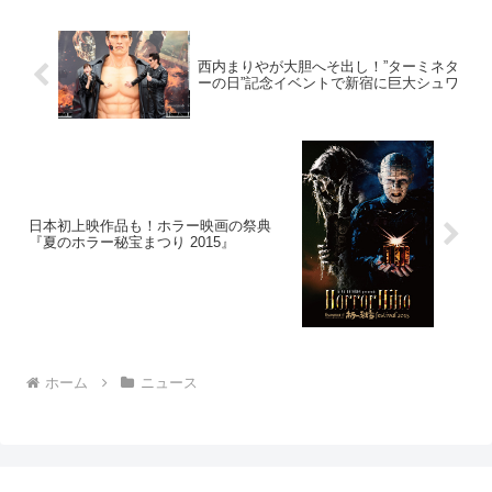
男」...
西内まりやが大胆へそ出し！”ターミネタ
ーの日”記念イベントで新宿に巨大シュワ
日本初上映作品も！ホラー映画の祭典
『夏のホラー秘宝まつり 2015』
ホーム
ニュース