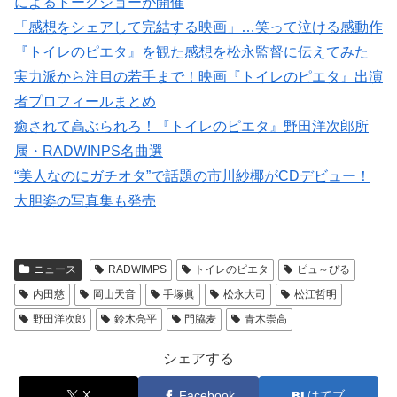
によるトークショーが開催
「感想をシェアして完結する映画」…笑って泣ける感動作
『トイレのピエタ』を観た感想を松永監督に伝えてみた
実力派から注目の若手まで！映画『トイレのピエタ』出演
者プロフィールまとめ
癒されて高ぶられろ！『トイレのピエタ』野田洋次郎所
属・RADWINPS名曲選
“美人なのにガチオタ”で話題の市川紗椰がCDデビュー！
大胆姿の写真集も発売
ニュース
RADWIMPS
トイレのピエタ
ピュ～ぴる
内田慈
岡山天音
手塚眞
松永大司
松江哲明
野田洋次郎
鈴木亮平
門脇麦
青木崇高
シェアする
X
Facebook
はてブ