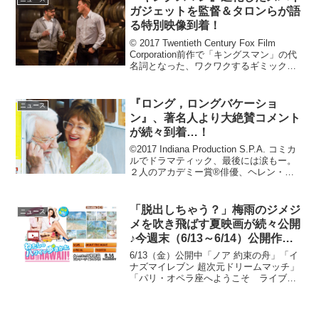
や、新たに起きた模倣...
ガジェットを監督＆タロンらが語
る特別映像到着！
© 2017 Twentieth Century Fox Film
Corporation前作で「キングスマン」の代
名詞となった、ワクワクするギミック満
載のスパイ・ガジェットをさらに進化さ
せたマシュー・ヴォーン監督、そしてエ
グジー役で続投の...
『ロング，ロングバケーショ
ニュース
ン』、著名人より大絶賛コメント
が続々到着…！
©2017 Indiana Production S.P.A. コミカ
ルでドラマティック、最後には涙もー。
２人のアカデミー賞®俳優、ヘレン・ミ
レンとドナルド・サザーランドの共演で
贈る『ロング，ロングバケーション』
が、2018年1月26日(金...
「脱出しちゃう？」梅雨のジメジ
ニュース
メを吹き飛ばす夏映画が続々公開
♪今週末（6/13～6/14）公開作品
をご紹介！
6/13（金）公開中「ノア 約束の舟」「イ
ナズマイレブン 超次元ドリームマッチ」
「パリ・オペラ座へようこそ ライブビ
ューイング シーズン2 2013～2014 第4
作 西部の娘（オペラ）」6/14（土）公
開「スイートプールサイド」「私の