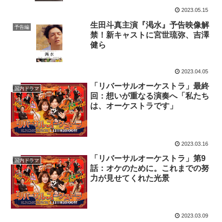
2023.05.15
生田斗真主演『渇水』予告映像解
予告編
禁！新キャストに宮世琉弥、吉澤
健ら
2023.04.05
「リバーサルオーケストラ」最終
国内ドラマ
回：想いが重なる演奏へ「私たち
は、オーケストラです」
2023.03.16
「リバーサルオーケストラ」第9
国内ドラマ
話：オケのために。これまでの努
力が見せてくれた光景
2023.03.09