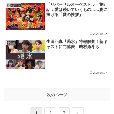
「リバーサルオーケストラ」第8
国内ドラマ
話：愛は続いていくもの……妻に
捧げる「愛の挨拶」
2023.03.02
生田斗真『渇水』特報解禁！新キ
予告編
ャストに門脇麦、磯村勇斗ら
2023.02.27
次のページ
次
1
2
7