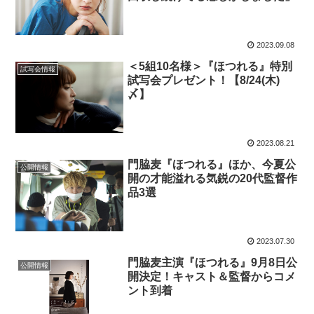
2023.09.08
＜5組10名様＞『ほつれる』特別
試写会情報
試写会プレゼント！【8/24(木)
〆】
2023.08.21
門脇麦『ほつれる』ほか、今夏公
公開情報
開の才能溢れる気鋭の20代監督作
品3選
2023.07.30
門脇麦主演『ほつれる』9月8日公
公開情報
開決定！キャスト＆監督からコメ
ント到着