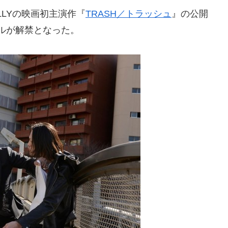
IBEのELLYの映画初主演作『
TRASH／トラッシュ
』の公開
アルが解禁となった。