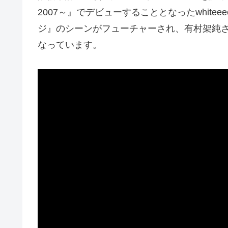
2007～』でデビューすることとなったwhite
ジ』のシーンがフューチャーされ、有村架純
なっています。