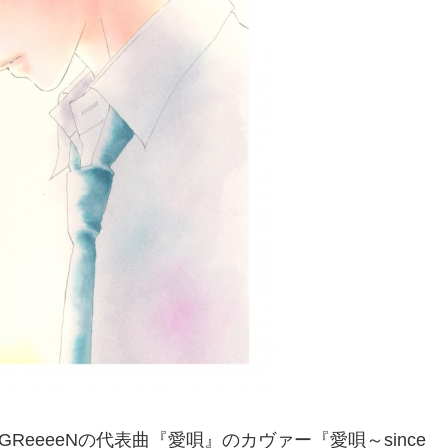
ReeeeNの代表曲『愛唄』のカヴァー『愛唄～since