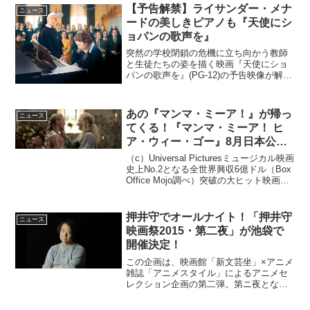
ー作品(C)2017 SKMTDOC...
【予告解禁】ライサンダー・メナ
ニュース
ードの美しきピアノも『天使にシ
ョパンの歌声を』
突然の学校閉鎖の危機に立ち向かう教師
と生徒たちの姿を描く映画『天使にショ
パンの歌声を』(PG-12)の予告映像が解禁
となった。映画『天使にショパンの歌声
を』予告映像解禁白銀の世界に佇む小さ
な寄宿学校。そこは音楽教育に力を入
あの『マンマ・ミーア！』が帰っ
ニュース
れ、コンクール優勝...
てくる！『マンマ・ミーア！ ヒ
ア・ウィー・ゴー』8月日本公開
決定！
（c）Universal Pictures​ミュージカル映画
史上No.2となる全世界興収6億ドル（Box
Office Mojo調べ）突破の大ヒット映画
『マンマ・ミーア！』の続編、『マン
マ・ミーア！ ヒア・ウィー・ゴー』が
2018年8月24...
押井守でオールナイト！「押井守
ニュース
映画祭2015・第二夜」が池袋で
開催決定！
この企画は、映画館「新文芸坐」×アニメ
雑誌「アニメスタイル」によるアニメセ
レクション企画の第二弾。第ニ夜となる
今回は「GHOST IN THE SHELL」編と銘
打たれ、押井監督の代表作「GHOST IN