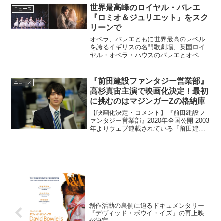
THE SHELL 攻殻機動隊」と...
世界最高峰のロイヤル・バレエ
ニュース
『ロミオ＆ジュリエット』をスク
リーンで
オペラ、バレエともに世界最高のレベル
を誇るイギリスの名門歌劇場、英国ロイ
ヤル・オペラ・ハウスのバレエとオペラ
の人気公演の舞台を映像にした『英国ロ
イヤル・オペラ・ハウス シネマシーズン
2015/16』が、ロイヤル・バレエ『ロミオ
『前田建設ファンタジー営業部』
ニュース
＆ジュリエット...
高杉真宙主演で映画化決定！最初
に挑むのはマジンガーZの格納庫
【映画化決定・コメント】『前田建設フ
ァンタジー営業部』2020年全国公開 2003
年よりウェブ連載されている「前田建設
ファンタジー営業部」を主演・高杉真
宙、脚本・上田誠、監督・英勉で映画化
することが決定した。 「前田建設ファン
タシ...
創作活動の裏側に迫るドキュメンタリー
『デヴィッド・ボウイ・イズ』の再上映
が決定