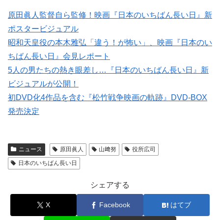
原田眞人監督自ら監修！映画『日本のいちばん長い日』新
ポスタービジュアル
昭和天皇役の本木雅弘「違う！が怖い」、映画『日本のい
ちばん長い日』会見レポート
5人の男たちの熱き眼差し…『日本のいちばん長い日』新
ビジュアルが公開！
初DVD化4作品を含む『松竹戦争映画の軌跡』DVD-BOX
発売決定
ニュース
原田眞人
山﨑努
役所広司
日本のいちばん長い日
シェアする
X
Facebook
はてブ