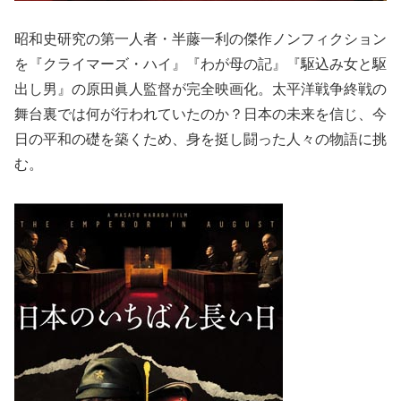
昭和史研究の第一人者・半藤一利の傑作ノンフィクション
を『クライマーズ・ハイ』『わが母の記』『駆込み女と駆
出し男』の原田眞人監督が完全映画化。太平洋戦争終戦の
舞台裏では何が行われていたのか？日本の未来を信じ、今
日の平和の礎を築くため、身を挺し闘った人々の物語に挑
む。