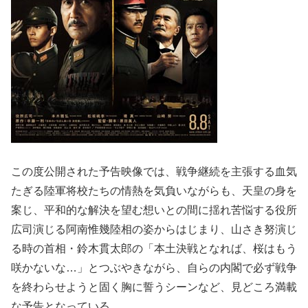
この度公開された予告映像では、戦争継続を主張する血気
たぎる陸軍将校たちの情熱を気負いながらも、天皇の身を
案じ、平和的な解決を望む想いとの間に揺れ苦悩する役所
広司演じる阿南惟幾陸相の姿からはじまり、山さき努演じ
る時の首相・鈴木貫太郎の「本土決戦となれば、桜はもう
咲かないな…」とつぶやきながら、自らの内閣で必ず戦争
を終わらせようと固く胸に誓うシーンなど、見どころ満載
な予告となっている。