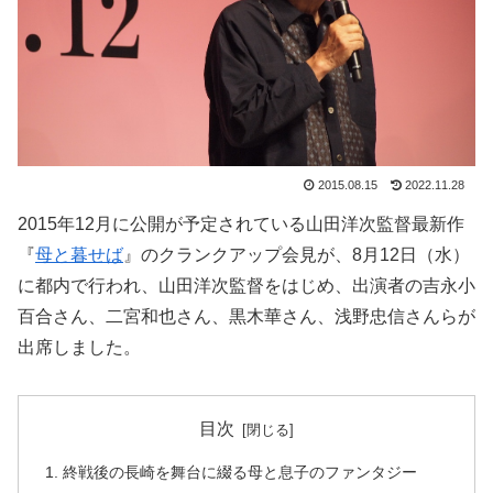
2015.08.15
2022.11.28
2015年12月に公開が予定されている山田洋次監督最新作
『
母と暮せば
』のクランクアップ会見が、8月12日（水）
に都内で行われ、山田洋次監督をはじめ、出演者の吉永小
百合さん、二宮和也さん、黒木華さん、浅野忠信さんらが
出席しました。
目次
終戦後の長崎を舞台に綴る母と息子のファンタジー