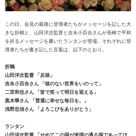
この日、会見の最後に登壇者たちがメッセージを記した大
きな折鶴と、山田洋次監督と吉永小百合さんが長崎で平和
を祈るメッセージを書いたランタンが登場。それぞれに登
壇者たちが書き記した言葉は、以下のとおり。
折鶴
山田洋次監督 「反核」
吉永小百合さん 「核のない世界をいのって」
二宮和也さん 「皆で笑って明日を迎える」
黒木華さん 「普通に幸せな毎日を。」
浅野忠信さん 「よろこびをありがとう」
ランタン
山田洋次監督 「せめてこの国が道理の通る国であってほ