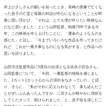
井上ひさしさんの願いを知ったとき、長崎の原爆で亡くな
った息子の亡霊と母親の対話が中心になるということが即
座に思い浮かび、「それは、とても僕が作りたい映画なん
だなと思いました」という山田監督。戦後70年である今
年、この映画を作り上げたことに、「運命のようなものを
感じた」と話し、「今までいろいろな作品を作ってきたけ
れど、これが一番大事なものになる気がする」と作品への
思いを語りました。
山田洋次監督作品に5度目の出演となる吉永小百合さん。
山田監督について、「今回、一番監督の情熱を感じまし
た。1カット1カット心からの演出をなさっていた」と語
り、さらに、「私がそれに応えられなくて、落ち込んだこ
とがずいぶんあったんですが、二宮さんが軽やかに演技を
してくださって、助けられました」と、息子役を演じた二