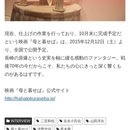
現在、仕上げの作業を行っており、10月末に完成予定だ
という映画『母と暮せば』は、2015年12月12日（土）よ
り、全国で公開予定。
長崎の原爆という史実を軸に綴る感動のファンタジー。戦
後70年の今だからこそ、私たちの心にきっと深く響くも
のがあるはずです。
映画『母と暮せば』公式サイト
http://hahatokuraseba.jp/
INTERVIEW
二宮和也
吉永小百合
山田洋次
母と暮せば
浅野忠信
黒木華