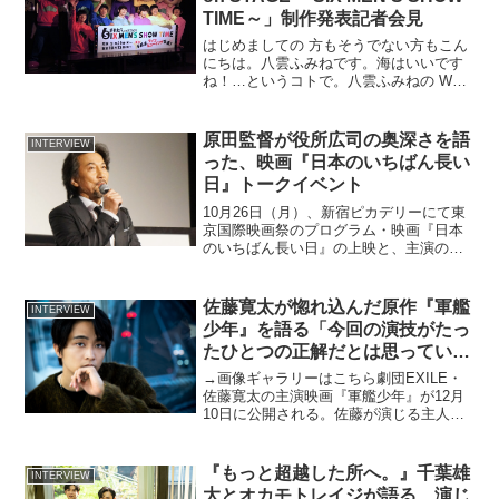
TIME～」制作発表記者会見
はじめましての 方もそうでない方もこん
にちは。八雲ふみねです。海はいいです
ね！…というコトで。八雲ふみねの What
a Fantastics！ ～映画にまつわるアレコ
レ～ vol.70今回は…。テレビアニメ「お
そ松さん」を原作とした舞台「...
原田監督が役所広司の奥深さを語
INTERVIEW
った、映画『日本のいちばん長い
日』トークイベント
10月26日（月）、新宿ピカデリーにて東
京国際映画祭のプログラム・映画『日本
のいちばん長い日』の上映と、主演の役
所広司さん、原田眞人監督を招いてのト
ークイベントが行われました。今作は同
名小説を原作に、陸軍大将・阿南惟幾を
佐藤寛太が惚れ込んだ原作『軍艦
INTERVIEW
中心とした実在の人物...
少年』を語る「今回の演技がたっ
たひとつの正解だとは思っていな
い」
→画像ギャラリーはこちら劇団EXILE・
佐藤寛太の主演映画『軍艦少年』が12月
10日に公開される。佐藤が演じる主人
公・坂本海星は、両親の故郷である長崎
の軍艦島（正式名称：端島）が見える土
地に暮らす高校生。父の玄海（加藤雅
『もっと超越した所へ。』千葉雄
INTERVIEW
也）は、最愛の妻・小...
大とオカモトレイジが語る、演じ