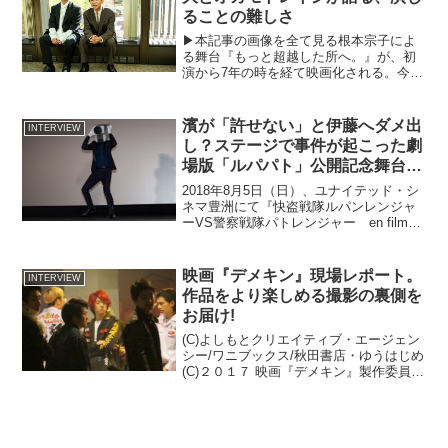
ることの難しさ
▶︎本記事の画像を全て見る根本宗子によ
る舞台『もっと超越した所へ。』が、初
演から7年の時を経て映画化される。今作
で描かれるのは8人の男女。“クズ男に沼
る4人の女性たちの恋愛バトル”と喧伝さ
れている。そんなクズ男たちを演じる4人
濱が「許せない」と伊藤へダメ出
INTERVIEW
の男性キャスト...
し？ステージで事件が起こった劇
場版「ルパパト」公開記念舞台挨
拶
2018年8月5日（日）、ユナイテッド・シ
ネマ豊洲にて『快盗戦隊ルパンレンジャ
ーVS警察戦隊パトレンジャー en film』
の公開を記念した舞台挨拶が開催。ルパ
ンレンジャーとパトレンジャーの7名に加
え、“あの”泥棒たちがゲストとして登場
映画『デメキン』現場レポート。
INTERVIEW
し、...
作品をより楽しめる撮影の裏側を
お届け!
(C)よしもとクリエイティブ・エージェン
シー/ワニブックス/秋田書店・ゆうはじめ
(C)２０１７ 映画『デメキン』製作委員会
元暴走族総長のお笑い芸人「バッドボー
イズ」佐田正樹による、自伝小説の実写
映画『デメキン』が2017年冬に公開され
ます...