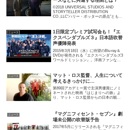
ーズなどに共通する理由とは？
©2018 UNIVERSAL STUDIOS AND
STORYTELLER DISTRIBUTION
CO.,LLC“ハリー・ポッターの原点”ともい
われる、ジョン・ベレアーズ著書を映画
化する『ルイスと不思議の時計』が、
2018年10月1...
1日限定プレミア試写会も！『エ
ニュース
クスペンダブルズ３』日本語吹替
声優陣発表
2015年3月18日（水）に待望のBlu-ray＆
DVDが発売される『エクスペンダブルズ3
ワールドミッション』。洋画ファンなら
気になる、伝説のヒーロー達の声を演じ
る日本語吹き替え声優陣が発表され、発
売記念“1回限り”の最強日本語吹き替え
マット・ロス監督、人生について
ニュース
版...
考えるきっかけに…
第89回アカデミー賞で主演男優賞にノミ
ネートされた映画『はじまりへの旅』よ
り、マット・ロス監督からの日本の観客
に向けたメッセージ映像が解禁となっ
た。映画『はじまりへの旅』マット・ロ
ス監督からのメッセージ映像ベン・キャ
『マグニフィセント・セブン』劇
ニュース
ッシュ(ヴィゴ・モーテン...
場未公開の吹替版予告
2017年5月にリリースされる『マグニフィ