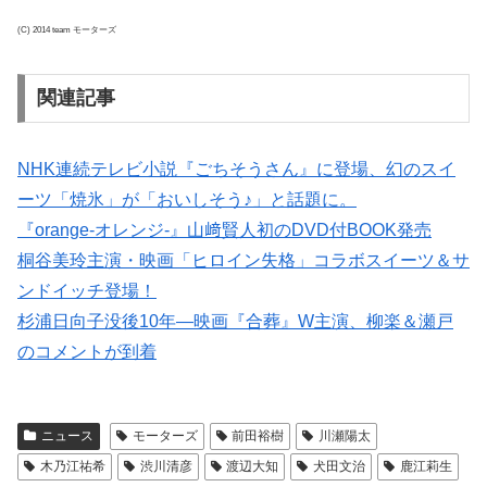
(C) 2014 team モーターズ
関連記事
NHK連続テレビ小説『ごちそうさん』に登場、幻のスイ
ーツ「焼氷」が「おいしそう♪」と話題に。
『orange-オレンジ-』山﨑賢人初のDVD付BOOK発売
桐谷美玲主演・映画「ヒロイン失格」コラボスイーツ＆サ
ンドイッチ登場！
杉浦日向子没後10年―映画『合葬』W主演、柳楽＆瀬戸
のコメントが到着
ニュース
モーターズ
前田裕樹
川瀬陽太
木乃江祐希
渋川清彦
渡辺大知
犬田文治
鹿江莉生