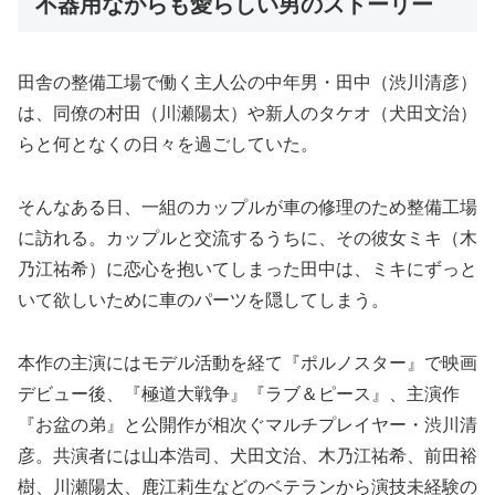
不器用ながらも愛らしい男のストーリー
田舎の整備工場で働く主人公の中年男・田中（渋川清彦）
は、同僚の村田（川瀬陽太）や新人のタケオ（犬田文治）
らと何となくの日々を過ごしていた。
そんなある日、一組のカップルが車の修理のため整備工場
に訪れる。カップルと交流するうちに、その彼女ミキ（木
乃江祐希）に恋心を抱いてしまった田中は、ミキにずっと
いて欲しいために車のパーツを隠してしまう。
本作の主演にはモデル活動を経て『ポルノスター』で映画
デビュー後、『極道大戦争』『ラブ＆ピース』、主演作
『お盆の弟』と公開作が相次ぐマルチプレイヤー・渋川清
彦。共演者には山本浩司、犬田文治、木乃江祐希、前田裕
樹、川瀬陽太、鹿江莉生などのベテランから演技未経験の