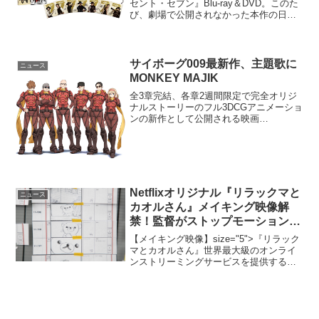
セント・セブン』Blu-ray＆DVD。このた
び、劇場で公開されなかった本作の日本
語吹替版の予告映像が公開となった。デ
ンゼル・ワシントン主演『マグニフィセ
ント・セブン』ブルーレイ＆DVD発売冷
酷非道...
サイボーグ009最新作、主題歌に
ニュース
MONKEY MAJIK
全3章完結、各章2週間限定で完全オリジ
ナルストーリーのフル3DCGアニメーショ
ンの新作として公開される映画
『CYBORG009 CALL OF JUSTICE』の
主題歌を、MONKEY MAJIKが担当する
ことが明らかとなった。サイボーグ0...
Netflixオリジナル『リラックマと
ニュース
カオルさん』メイキング映像解
禁！監督がストップモーションア
ニメの苦労を語る
【メイキング映像】size="5">『リラック
マとカオルさん』世界最大級のオンライ
ンストリーミングサービスを提供する
Netflixは、Netflixオリジナルシリーズ『リ
ラックマとカオルさん』を全世界独占配
信中。ちょっとトボけたア...