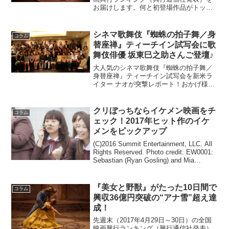
お届けします。何と初登場作品がトップ
１０内には見当たらない週末の興行結果
となりました。全国映画興行ランキング1
位（→）『SING／シング』2位（→）
シネマ歌舞伎『蜘蛛の拍子舞／身
コラム
『モアナと伝説...
替座禅』ティーチイン試写会に歌
舞伎俳優 坂東巳之助さんご登壇♪
大人気のシネマ歌舞伎『蜘蛛の拍子舞／
身替座禅』ティーチイン試写会を新米ラ
イター ナオが突撃レポート！おかげ様で
17回目を迎えましたティーチイン・イベ
ント、なんと！今回は身近で観られる歌
舞伎として大好評の「シネマ歌舞伎」よ
クリぼっちならイケメン映画をチ
コラム
り二本立ての舞踊劇『...
ェック！2017年ヒット作のイケ
メンをピックアップ
(C)2016 Summit Entertainment, LLC. All
Rights Reserved. Photo credit: EW0001:
Sebastian (Ryan Gosling) and Mia
(Emma Sto...
『美女と野獣』がたった10日間で
コラム
興収36億円突破の“アナ雪”超え達
成！
先週末（2017年4月29日～30日）の全国
映画興行ランキング（興行通信社発表）