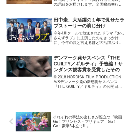
の詳細をお届けします。全国映画興行ラ
ンキング1位（→）『美女と野獣』2位
（→）『名探偵コナン から紅の恋歌
（ラブレター）』3位（NEW）『ワイル
田中圭、大活躍の１年で見せたラ
コラム
ド・スピード Ｉ...
ブストーリーの演じ分け
今年4月クールで放送されたドラマ「おっ
さんずラブ」に主演したのをきっかけ
に、今年の顔と言えるほどの活躍ぶりを
見せる田中圭さん。これまで、数多くの
作品に出演してきたなかで、2000年のデ
ビュー以来、毎年のように途切れること
デンマーク発サスペンス『THE
コラム
なく連続ドラマに出演...
GUILTY／ギルティ』予告編！サ
ンダンス観客賞を受賞したその内
容とは？
© 2018 NORDISK FILM PRODUCTION
A/Sデンマーク発の新感覚サスペンス
『THE GUILTY／ギルティ』の公開日が
2019年2月22日（金）に決定し、緊迫感
あふれる予告編とポスタービジュアルが
解禁された。本作は、...
それぞれの手法の楽しさが際立つ『映画
Go！プリンセス・プリキュア Go！
Go！豪華3本立て!!!』