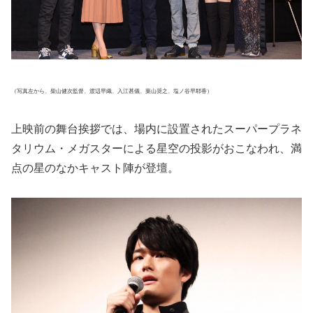
（写真左から、柴山健次監督、渡辺早織、入江甚儀、葉山奨之、塩ノ谷早耶香）
上映前の舞台挨拶では、場内に設置されたスーパープラネ
タリウム・メガスターによる星空の投影がおこなわれ、満
点の星のなかキャスト陣が登壇。