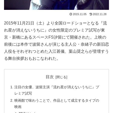
2015.11.05
2022.11.28
2015年11月21日（土）より全国ロードショーとなる『流
れ星が消えないうちに』の女性限定のプレミア試写が東
京・新橋にあるスペースFS汐留にて開催された。上映の
前後には本作で波留さんが演じる主人公・奈緒子の新旧恋
人役をそれぞれつとめた入江甚儀、葉山奨之らが登壇すう
る舞台挨拶おもおこなわれた。
目次
注目の女優、波留主演『流れ星が消えないうちに』プ
レミア試写
映画館で味わうことで、作品として成立するタイプの
映画