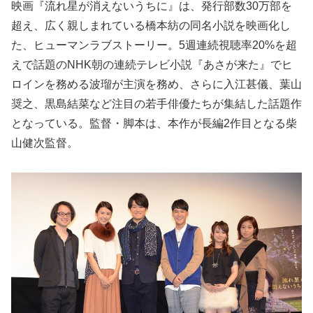
映画『流れ星が消えないうちに』は、発行部数30万部を
超え、広く親しまれている橋本紡の同名小説を映画化し
た、ヒューマンラブストーリー。5週連続視聴率20%を超
えで話題のNHK朝の連続テレビ小説『あさが来た』でヒ
ロインを務める波瑠が主演を務め、さらに入江甚儀、葉山
奨之、黒島結菜など注目の若手俳優たちが集結した話題作
となっている。監督・脚本は、本作が長編2作目となる柴
山健次監督。