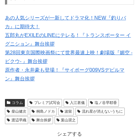
あの人気シリーズが一新してドラマ化！NEW『釣りバ
カ』に期待大！
五郎丸がEXILEのLINEにテレる！『トランスポーター イ
グニション』舞台挨拶
第28回東京国際映画祭にて世界最速上映！劇場版『媚空 -
ビクウ- 』舞台挨拶
原作者・永井豪も登場！『サイボーグ009VSデビルマ
ン』舞台挨拶
コラム
プレミア試写会
入江甚儀
塩ノ谷早耶香
柴山健次
桐島ノドカ
波留
流れ星が消えないうちに
渡辺早織
舞台挨拶
葉山奨之
シェアする