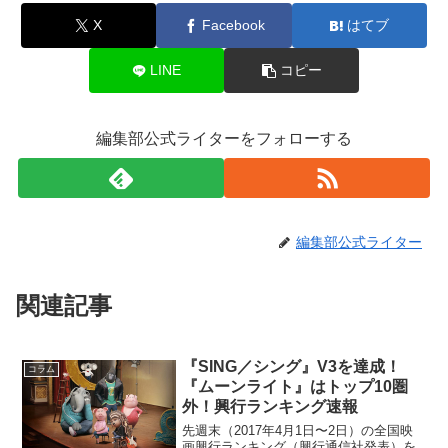
X
Facebook
はてブ
LINE
コピー
編集部公式ライターをフォローする
編集部公式ライター
関連記事
『SING／シング』V3を達成！
コラム
『ムーンライト』はトップ10圏
外！興行ランキング速報
先週末（2017年4月1日〜2日）の全国映
画興行ランキング（興行通信社発表）を