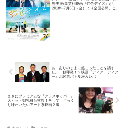
野美波/集英社映画『虹色デイズ』が、
2018年7月6日（金）より全国公開。この
度映画のラストを飾るエンディング・テ
ーマに降谷建志（Dragon Ash）がソロと
して書下ろした新曲「ワンダーラスト...
あ…ありのままに起こったことを話す
ぜ。一触即発！？映画『ディアーディア
ー』北関東バトル潜入レポ
まさにプレミアムな『グラスホッパー』
大ヒット御礼舞台挨拶！そして、じっく
り味わいたいアート系映画２選
ホーム
ニュース