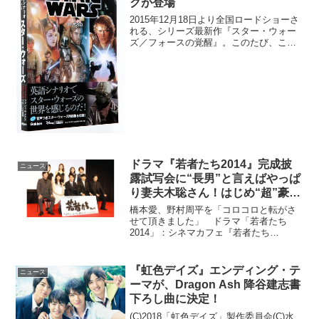
クが登場
2015年12月18日より全国ロードショーさ
れる、シリーズ最新作『スター・ウォー
ズ／フォースの覚醒』。このたび、これ
までの過去のシナリオを英語で学べる
『英語シナリオで楽しむスター・ウォー
ズ エピソード1・2・3』『英語シナリオ
で楽しむスター...
ドラマ『若者たち2014』完成披
ニュース
露試写会に“長男”と言えばやっぱ
り妻夫木聡さん！はじめ“超”豪華
キャストが集合♪
橋本愛、野村周平を「コロコロと転がさ
せて頂きました」 ドラマ「若者たち
2014」：シネマカフェ『若者たち
2014』：フジテレビ公式サイト1966年放
送当時は田中邦衛さんを長男に、橋本功
さん、佐藤オリエさん、山本圭さん、松
『虹色デイズ』エンディング・テ
ニュース
山政路さんが演じる5...
ーマが、Dragon Ash 降谷建志書
下ろし曲に決定！
(C)2018「虹色デイズ」製作委員会(C)水