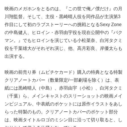
映画のメガホンをとるのは、『この世で俺／僕だけ』の月
川翔監督。そして、主役・黒崎晴人役を同作品が主演第3
作目にして初のラブストーリーへの挑戦となるSexy Zone
の中島健人、ヒロイン・赤羽由宇役を現在公開中の『バク
マン。』でもヒロインを演じている小松菜奈、白河タクミ
役を千葉雄大がそれぞれ演じ、他、高月彩良、岸優太らも
出演する。
映画の前売り券（ムビチケカード）購入の特典となる特製
クリアノートカバー（数量限定/一部劇場を除く）は、表
紙には黒崎晴人（中島）、赤羽由宇（小松）、白河タクミ
（千葉）ら、メインキャストのスリーショットの映画メイ
ンビジュアル、中表紙のポケットには原作イラストをあし
らった特製のもの。クリアノートカバーのポケット部分
は、映画タイトルロゴのミシン目に沿って切り取ると、し