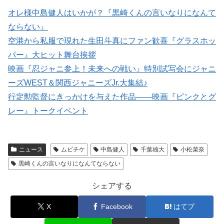
オレ様中島健人はいかが？『黒崎くんの言いなりになんて
ならない』
空港から私服で現れた生田斗真にファン歓喜『グラスホッ
パー』大ヒット舞台挨拶
映画『忍ジャニ参上！未来への戦い』特別試写会にジャニ
ーズWEST＆関西ジャニーズJr.大集結♪
行定勲監督にきっかけを与えた作品——映画『ピンクとグ
レー』トークイベント
ニュース
ムビチケ
中島健人
千葉雄大
小松菜奈
黒崎くんの言いなりになんてならない
シェアする
X
Facebook
はてブ