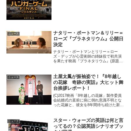
トを記録している『ハンガー・ゲーム』
シリーズ最終...
ナタリー・ポートマン＆リリー＝
ニュース
ローズ『プラネタリウム』公開日
決定
ナタリー・ポートマンとリリー＝ロー
ズ・デップが心霊術師の姉妹役で初共演
を果たす映画『プラネタリウム』(原題：
PLANETARIUM)の日本公開日が、今秋に
決定した。心霊術師として華々しく活躍
する2人の運命は…1930年代、パリが最も
土屋太鳳が振袖姿で！『8年越し
ニュース
華やかだ...
の花嫁 奇跡の実話』大ヒット舞
台挨拶レポート！
(C)2017映画「8年越しの花嫁」製作委員
会結婚式の直前に病に倒れ意識不明とな
った花嫁と、彼女を8年間待ち続けた新郎
の奇跡の実話を描いた映画『８年越しの
花嫁 奇跡の実話』。「今までで一番泣
いた映画」、「涙なしでは見られな
スター・ウォーズの英語は何と言
ニュース
い！」といった口コ...
ってるの？公認英語シナリオブッ