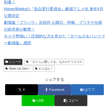
到着！
HoneyWorksの『告白実行委員会』劇場アニメ化 来年4月
公開決定
劇場版『プリパラ』次回作 公開日、特報、プリチケ仕様
の前売券が解禁！
キャラ勢揃い！圧倒的な力を見せた『ガールズ＆パンツァ
ー劇場版』感想
ニュース
「わぐらぶ愛してる」七人のクリスマス
Wake Up Girls！
わぐばん！
シェアする
X
Facebook
はてブ
LINE
コピー