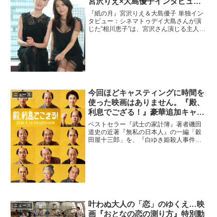
宮沢りえ×大島優子インタビュ
ー。
『紙の月』宮沢りえ＆大島優子 単独イン
タビュー：シネマトゥデイ大島さんが演
じた“相川恵子”は、宮沢さん演じる主人公
梨花を破滅の道へと加速させていくため
に吉田大八監督が創りだした映画オリジ
ナルのキーパーソン。そんな普通なの
に“悪女”に見える...
今回ほどキャスティングに時間を
ニュース
使った映画はありません。『殿、
利息でござる！』豪華追加キャス
ト解禁＆扮装姿初披露
ベストセラー『武士の家計簿』著者磯田
道史の近著『無私の日本人』の一編「穀
田屋十三郎」を、『白ゆき姫殺人事件』
『残穢』中村義洋監督が映画化。先日情
報解禁された阿部サダヲ、瑛太、妻夫木
聡の出演情報に加え、皆に愛される飯屋
のおかみ”とき”役に本格...
叶わぬ大人の「恋」のゆくえ…映
ニュース
画『おとなの恋の測り方』特別動