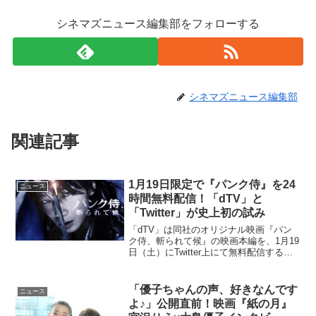
シネマズニュース編集部をフォローする
シネマズニュース編集部
関連記事
1月19日限定で『パンク侍』を24
ニュース
時間無料配信！「dTV」と
「Twitter」が史上初の試み
「dTV」は同社のオリジナル映画『パン
ク侍、斬られて候』の映画本編を、1月19
日（土）にTwitter上にて無料配信する。
映画『パンク侍、斬られて候』は作品数
NO.1の映像配信サービス「dTV」が1社単
独で製作、劇場公開を果たし、12月20...
「優子ちゃんの声、好きなんです
ニュース
よ♪」公開直前！映画『紙の月』