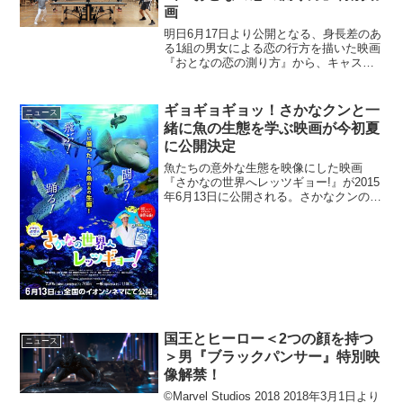
画
明日6月17日より公開となる、身長差のあ
る1組の男女による恋の行方を描いた映画
『おとなの恋の測り方』から、キャスト
と製作陣のインタビューとメイキングの
動画が収められた特別動画が公開され
た。ローラン・ティラール監督「この作
ギョギョギョッ！さかなクンと一
ニュース
品のテーマは“違い”...
緒に魚の生態を学ぶ映画が今初夏
に公開決定
魚たちの意外な生態を映像にした映画
『さかなの世界へレッツギョー!』が2015
年6月13日に公開される。さかなクンのわ
かりやすい解説があり親子で楽しめる作
品だ。その予告編が公開された。(C)さか
なクン研究所PJ2015今作は『飛ぶ・闘
う・踊る...
国王とヒーロー＜2つの顔を持つ
ニュース
＞男『ブラックパンサー』特別映
像解禁！
©Marvel Studios 2018 2018年3月1日より