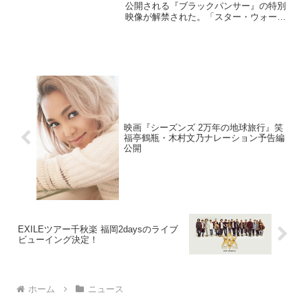
公開される『ブラックパンサー』の特別
映像が解禁された。「スター・ウォー
ズ」シリーズや「ハリー・ポッター」シ
リーズを超え、世界最速で累計興行収入1
兆円を突破したマーベル・スタジオ...
映画『シーズンズ 2万年の地球旅行』笑
福亭鶴瓶・木村文乃ナレーション予告編
公開
EXILEツアー千秋楽 福岡2daysのライブ
ビューイング決定！
ホーム
ニュース