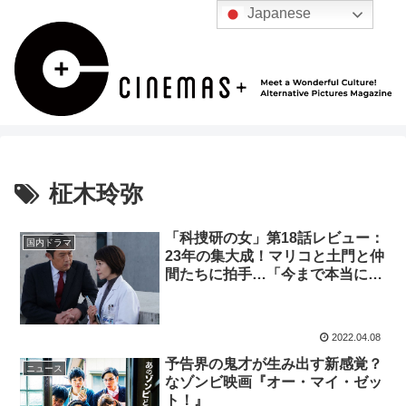
Japanese
柾木玲弥
「科捜研の女」第18話レビュー：
国内ドラマ
23年の集大成！マリコと土門と仲
間たちに拍手…「今まで本当にあ
りがとう」（※ストーリーネタバ
レあり）
2022.04.08
予告界の鬼才が生み出す新感覚？
ニュース
なゾンビ映画『オー・マイ・ゼッ
ト！』