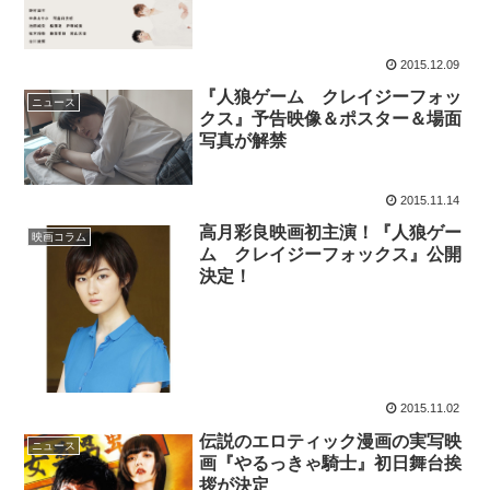
2015.12.09
『人狼ゲーム クレイジーフォッ
ニュース
クス』予告映像＆ポスター＆場面
写真が解禁
2015.11.14
高月彩良映画初主演！『人狼ゲー
映画コラム
ム クレイジーフォックス』公開
決定！
2015.11.02
伝説のエロティック漫画の実写映
ニュース
画『やるっきゃ騎士』初日舞台挨
拶が決定