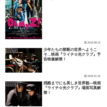
2016.08.15
少年たちの禁断の世界へようこ
ニュース
そ…映画『ライチ☆光クラブ』予
告映像解禁！
2016.01.15
残酷までにも美しき世界観―映画
ニュース
『ライチ☆光クラブ』場面写真解
禁！