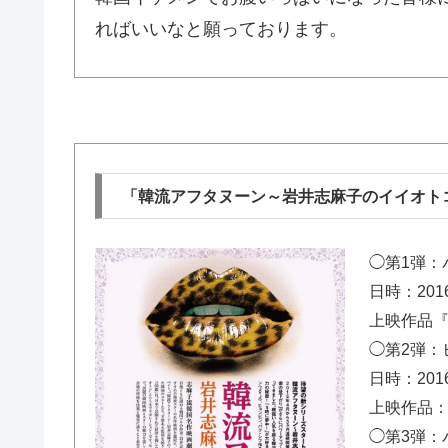
ればいいなと願っております。
「韓流アフタヌーン～岩井志麻子のイイオト
◯第1弾：
日時：201
上映作品
◯第2弾：
日時：201
上映作品
◯第3弾：