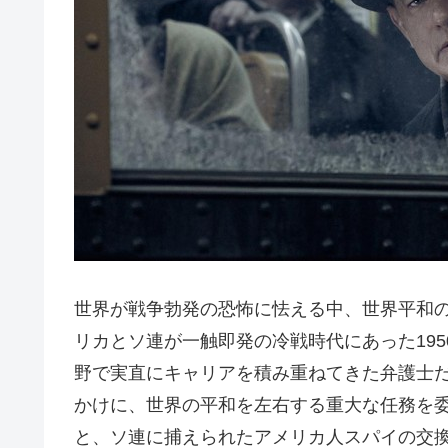
世界が戦争勃発の恐怖に怯える中、世界平和
リカとソ連が一触即発の冷戦時代にあった195
野で実直にキャリアを積み重ねてきた弁護士
かけに、世界の平和を左右する重大な任務を
と、ソ連に捕えられたアメリカ人スパイの交