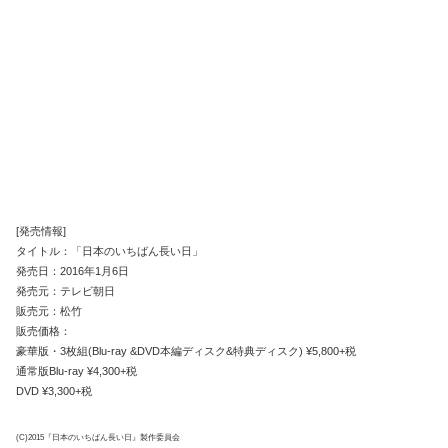
[発売情報]
タイトル：「日本のいちばん長い日」
発売日：2016年1月6日
発売元：テレビ朝日
販売元：松竹
販売価格：
豪華版・3枚組(Blu-ray &DVD本編ディスク&特典ディスク) ¥5,800+税
通常版Blu‐ray ¥4,300+税
DVD ¥3,300+税
(C)2015『日本のいちばん長い日』製作委員会