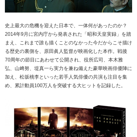
史上最大の危機を迎えた日本で、一体何があったのか？
2014年9月に宮内庁から発表された「昭和天皇実録」を踏
まえ、これまで誰も描くことのなかった今だからこそ描け
る歴史の裏側を、原田眞人監督が映画化した本作。戦後
70周年の節目にあわせて公開され、役所広司、本木雅
弘、山﨑努、堤真一ら実力を兼ね備えた豪華映画俳優陣に
加え、松坂桃李といった若手人気俳優の共演も注目を集
め、累計動員100万人を突破する大ヒットを記録した。