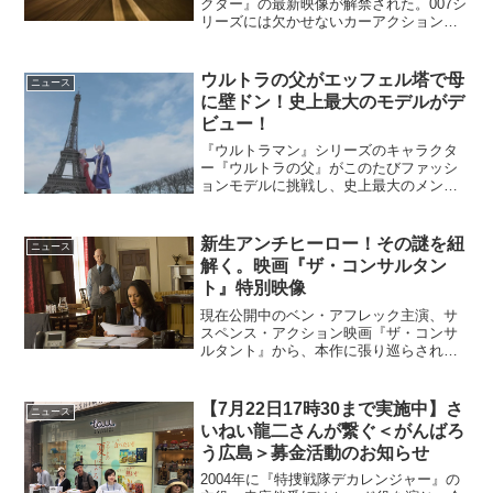
クター』の最新映像が解禁された。007シ
リーズには欠かせないカーアクションの
裏側が垣間見れる映像となっている。
(C)2015 Metro-Goldwyn-Mayer Studios
Inc.,...
ウルトラの父がエッフェル塔で母
ニュース
に壁ドン！史上最大のモデルがデ
ビュー！
『ウルトラマン』シリーズのキャラクタ
ー『ウルトラの父』がこのたびファッシ
ョンモデルに挑戦し、史上最大のメンズ
モデルとしてデビューした。凱旋門に腰
掛け、エッフェル塔でダンスを披露する
など、パリの街を優雅に歩くウルトラの
新生アンチヒーロー！その謎を紐
ニュース
母に心を奪われたウルトラ...
解く。映画『ザ・コンサルタン
ト』特別映像
現在公開中のベン・アフレック主演、サ
スペンス・アクション映画『ザ・コンサ
ルタント』から、本作に張り巡らされた
謎を紐解く特別映像が公開となった。映
画『ザ・コンサルタント』謎を紐解く特
別映像田舎町のしがない会計士クリスチ
【7月22日17時30まで実施中】さ
ニュース
ャン・ウルフ(ベン・アフ...
いねい龍二さんが繋ぐ＜がんばろ
う広島＞募金活動のお知らせ
2004年に『特捜戦隊デカレンジャー』の