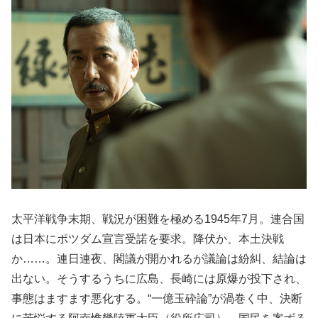
太平洋戦争末期、戦況が困難を極める1945年7月。連合国
は日本にポツダム宣言受諾を要求。降伏か、本土決戦
か……。連日連夜、閣議が開かれるが議論は紛糾、結論は
出ない。そうするうちに広島、長崎には原爆が投下され、
事態はますます悪化する。“一億玉砕論”が渦巻く中、決断