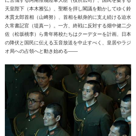
に苦悩する阿南惟幾陸軍大臣（役所広司）、国民を案ずる
天皇陛下（本木雅弘）、聖断を拝し閣議を動かしてゆく鈴
木貫太郎首相（山﨑努）、首相を献身的に支え続ける迫水
久常書記官（堤真一）。一方、終戦に反対する畑中健二少
佐（松坂桃李）ら青年将校たちはクーデターを計画、日本
の降伏と国民に伝える玉音放送を中止すべく、皇居やラジ
オ局への占領へと動き始める――