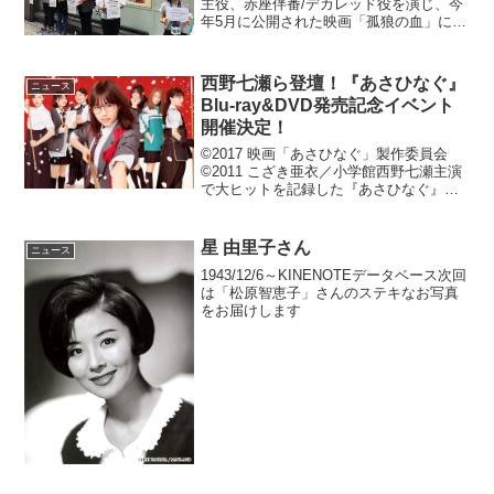
主役、赤座伴番/デカレッド役を演じ、今
年5月に公開された映画「孤狼の血」にも
出演した広島県出身の俳優、さいねい龍
二さんが発起人となり、東京銀座にある
広島県のアンテナショップTAU店頭にて
西野七瀬ら登壇！『あさひなぐ』
ニュース
「平成30年7...
Blu-ray&DVD発売記念イベント
開催決定！
©2017 映画「あさひなぐ」製作委員会
©2011 こざき亜衣／小学館西野七瀬主演
で大ヒットを記録した『あさひなぐ』の
Blu-ray＆DVD発売を記念してスペシャル
トーク＆特別上映イベントの開催が決定
した。人気コミック「あさひなぐ」を実
星 由里子さん
ニュース
写...
1943/12/6～KINENOTEデータベース次回
は「松原智恵子」さんのステキなお写真
をお届けします