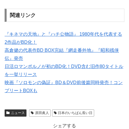
関連リンク
『キネマの天地』と『ハチ公物語』 1980年代を代表する
2作品がBD化！
高倉健の代表作BD BOX完結『網走番外地』『昭和残侠
伝』発売
日活ロマンポルノが初のBD化！DVD含む旧作80タイトル
を一挙リリース
映画『ソロモンの偽証』BD＆DVD前後篇同時発売！コン
プリートBOXも
ニュース
原田眞人
日本のいちばん長い日
シェアする