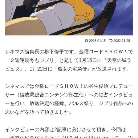
2016.01.15
2022.11.28
シネマズ編集長の柳下修平です。金曜ロードＳＨＯＷ！で
「２週連続冬もジブリ」と題して1月15日に『天空の城ラ
ピュタ』、1月22日に『魔女の宅急便』が放送されます。
シネマズでは金曜ロードＳＨＯＷ！の谷生俊治プロデュー
サー（編成局総合コンテンツ部主任）への独占インタビュ
ーを行い、放送決定の経緯、バルス祭り、ジブリ作品への
思いなどを語って頂きました。
インタビューの内容は2記事に分けさせて頂き、今回は