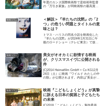
年度のカンヌ国際映画祭で是枝裕和監督
の『万引き家族』が同映画祭の最高賞と
もいえるパルムドールを受賞しました。
日本映画のパルムドール受賞は今村昌平
監督『うなぎ』（97）以来の快挙であ
＜解説＞『羊たちの沈黙』の「2
映画コラム
り、6月8日の全...
つ」の危うい問題とタイトルの意
味とは？
トマス・ハリスの同名小説を映画化した
『羊たちの沈黙』が2024年1月31日に午
後のロードショー（テレビ東京）で放送
される。本作はアカデミー賞で主要5部門
（作品賞、監督賞、主演男優賞、主演女
優賞、脚本賞）を受賞。作品賞を受賞し
美女がオオカミに欲情する映画
映画コラム
ている唯一のホラ...
が、クリスマスイヴに公開される
件
(C)2014 Heimatfilm GmbH + Co KG12月
24日（土）に映画『ワイルド わたしの中
の獣』が公開されます。内容は“美女がオ
オカミを監禁して次第に欲情していくよ
うになる”という衝撃的なもので、R15＋
指定大納得の過激さ...
映画『こどもしょくどう』が真摯
映画コラム
に訴える日本の貧困と子どもたち
の未来
(C)2018「こどもしょくどう」製作委員