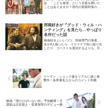
会 「こども食堂」という言葉を聞いた
ことはありますか？現代の貧困対策の一
環として貧しい子どもたちのために無料
もしくは数百円で食事を提供してくれる
スタイルの食堂スペースです。時折、そ
のこども食堂に対し...
邦画好きが『グッド・ウィル・ハ
映画コラム
ンティング』を見たら…やっぱり
名作だった話
映画好きといいつつ、邦画専門の筆者。
女が4人揃ったら、イケイケで街に繰り出
したり、ゴーストを退治するよりも、DV
夫をバラバラにしちゃたり、海辺の家に
暮らしたりする話のほうを見ちゃうんで
す。なので、最近は人に勧められでもし
ない限り、洋画を見て...
リーマン・ショック後をリアルに描く衝
撃作！各界著名人からのコメント到着
映画『僕だけがいない街』予告解禁！主
題歌は注目新人・栞菜智世のデビュー曲