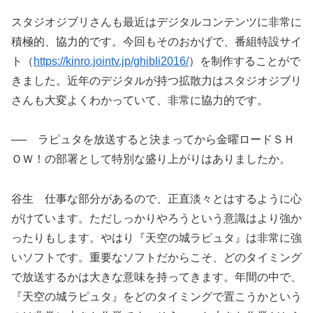
スタジオジブリさんも最近はデジタルコンテンツに非常に
積極的、協力的です。今回もそのおかげで、番組特設サイ
ト（
https://kinro.jointv.jp/ghibli2016/
）を制作することがで
きました。近年のデジタルが持つ拡散力はスタジオジブリ
さんも大変よくわかっていて、非常に協力的です。
── ラピュタを放送すると決まってから金曜ロードＳＨ
ＯＷ！の部署として特別な盛り上がりはありましたか。
谷生 仕事な部分があるので、正直淡々とはするように心
がけています。ただしっかりやろうという意識はより強か
ったりもします。やはり『天空の城ラピュタ』は非常に強
いソフトです。重要なソフトだからこそ、どのタイミング
で放送するかは大きな意味を持ってきます。年間の中で、
『天空の城ラピュタ』をどのタイミングで置こうかという