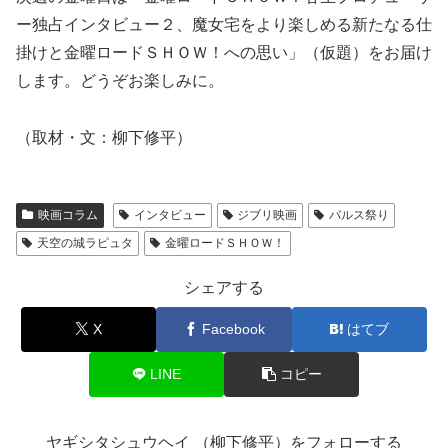
ー独占インタビュー２、魔女宅をより楽しめる新たなる仕
掛けと金曜ロードＳＨＯＷ！への思い」（仮題）をお届け
します。どうぞお楽しみに。
（取材・文：柳下修平）
映画コラム
インタビュー
ジブリ映画
バルス祭り
天空の城ラピュタ
金曜ロードＳＨＯＷ！
シェアする
X
Facebook
はてブ
LINE
コピー
ヤギシタシュウヘイ （柳下修平）をフォローする