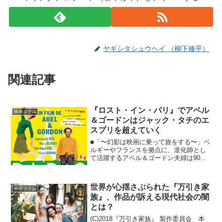
ヤギシタシュウヘイ （柳下修平）
関連記事
『ロスト・イン・パリ』でアベル
映画コラム
＆ゴードンはジャック・タチのエ
スプリを超えていく
■「〜幻影は映画に乗って旅をする〜」ベ
ルギーやフランスを拠点に、道化師とし
て活躍するアベル＆ゴードン夫婦は90年
代から短編映画を発表し、2005年に初の
長編映画を制作した。その時は日本に紹
介されるまでかなりの時間を要したが、
世界が心揺さぶられた『万引き家
映画コラム
昨年発表した新作...
族』、作品が訴える現代社会の闇
とは？
(C)2018『万引き家族』 製作委員会 本