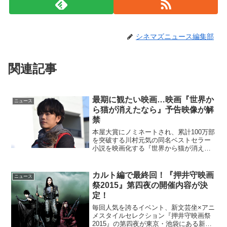
シネマズニュース編集部
関連記事
最期に観たい映画…映画『世界か
ニュース
ら猫が消えたなら』予告映像が解
禁
本屋大賞にノミネートされ、累計100万部
を突破する川村元気の同名ベストセラー
小説を映画化する『世界から猫が消えた
なら』の予告映像が解禁となった。原
作・川村元気“せか猫”の予告映像が解禁！
映画『世界から猫が消えたなら』は、こ
カルト編で最終回！『押井守映画
ニュース
の世界から大切なも...
祭2015』第四夜の開催内容が決
定！
毎回人気を誇るイベント、新文芸坐×アニ
メスタイルセレクション『押井守映画祭
2015』の第四夜が東京・池袋にある新文