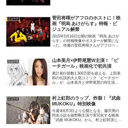
芸坐で2015年6月20日(土)に開催されるこ
とが決定した。今回は長編2作に加え、激
レア短編5作をラインナップする『カルト
編』...
菅田将暉がアフロのホストに！映
ニュース
画『明烏 あけがらす』特報・ビ
ジュアル解禁
2015年5月16日公開の映画『明烏 あけが
らす』の特報映像やポスターが解禁にな
った。俳優の菅田将暉さんがアフロヘア
ーのホスト姿を披露している。監督・脚
本は『HK/変態仮面』『アオイホノオ』の
福田雄一氏。福田組、そして主題歌は注
山本美月×伊野尾慧W主演！「ピ
ニュース
目株のAle...
ーチガール」映画化で初共演
累計発行部数1,300万部を超える、上田美
和の伝説的大人気コミック「ピーチガー
ル」が、山本美月と伊野尾慧のW主演・
初共演により実写映画化、2017年に公開
されることが決定した。山本美月×伊野尾
慧W主演！映画『ピーチガール』元水泳
村上虹郎のラップ、炸裂！『武曲
ニュース
部の女子高生...
MUKOKU』特別映像
今週末6月3日より公開となる、藤沢周の
同名小説を綾野剛主演で実写化する映画
『武曲 MUKOKU』から、村上虹郎演じる
高校生・融による絶叫ラップシーンのフ