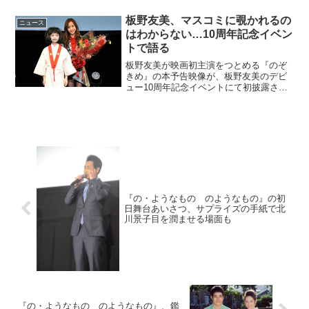
ルコーラス映像が解禁となった。映画
『武曲 MUKOKU』荒々しい冒頭ラップ映
板野友美、マスコミに覗かれるの
ニュース
像を公開海と...
はわからない…10周年記念イベン
トで語る
板野友美が映画初主演をつとめる『のぞ
きめ』の本予告映像が、板野友美のデビ
ュー10周年記念イベントにて初披露さ
れ、さらに板野友美が歌う「HIDE＆
SEEK」が主題歌に決定したことを発表
した。板野友美、石井心愛に「ヤバイ！
ヤバイ！」昨日2016...
『の・ようなもの のようなもの』の初
日舞台あいさつ、サプライズの手紙で北
川景子目を潤ませる場面も
『の・ようなもの のようなもの』、鑑